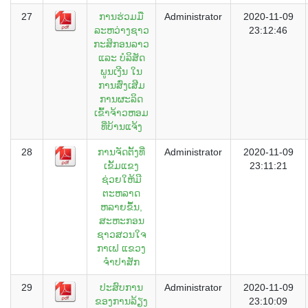
27
ການຮ່ວມມື
Administrator
2020-11-09
ລະຫວ່າງຊາວ
23:12:46
ກະສິກອນລາວ
ແລະ ບໍລິສັດ
ພູນເງີນ ໃນ
ການສົ່ງເສີມ
ການຜະລິດ
ເຂົ້າຈ້າວຫອມ
ທີ່ບ້ານແຈ້ງ
28
ການຈັດຕັ້ງທີ່
Administrator
2020-11-09
ເຂັ້ມແຂງ
23:11:21
ຊ່ວຍໃຫ້ມີ
ຕະຫລາດ
ຫລາຍຂຶ້ນ,
ສະຫະກອນ
ຊາວສວນໃຈ
ກາເຟ ແຂວງ
ຈຳປາສັກ
29
ປະສົບການ
Administrator
2020-11-09
ຂອງການລ້ຽງ
23:10:09