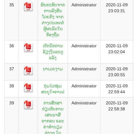
35
ຜົນກະທົບຈາກ
Administrator
2020-11-09
ການລົງທືນ
23:03:31
ໂດຍກົງ ຈາກ
ຕ່າງປະເທດຕໍ່
ຜູ້ຜະລິດໃນ
ທ້ອງຖິ່ນ
36
ເຕັກນິກການ
Administrator
2020-11-09
ລ້ຽງງົວລະດູ
23:02:04
ແລ້ງ
37
ນາເມຍງາມ
Administrator
2020-11-09
23:00:55
38
ກຸ່ມໄວໜຸ່ມ
Administrator
2020-11-09
ສະບູໃຈກາເຟ
22:59:44
39
ການສຶກສາ
Administrator
2020-11-09
ກ່ຽວກັບການ
22:58:38
ເສຍພາສີ
ອາກອນ ແລະ
ຄ່າທໍານຽມ
ຕ່າງໆ ໃນ