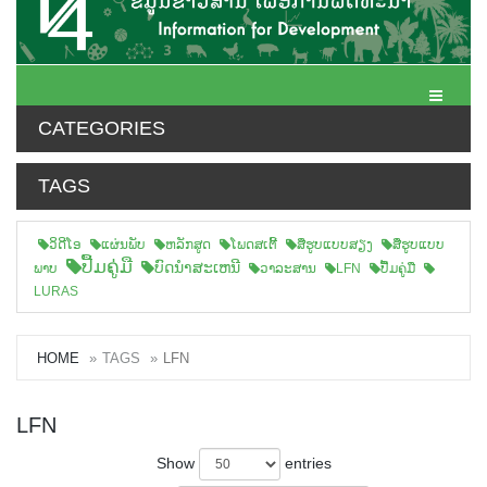
Toggle N
CATEGORIES
TAGS
ວິດີໂອ
ແຜ່ນພັບ
ຫລັກສູດ
ໂພດສເຕີ້
ສືຮູບແບບສຽງ
ສື່ຮູບແບບ
ປື້ມຄູ່ມື
ບົດນຳສະເຫນີ
ພາບ
ວາລະສານ
LFN
ປື້ມຄູ່ມື
LURAS
HOME
TAGS
LFN
LFN
Show
entries