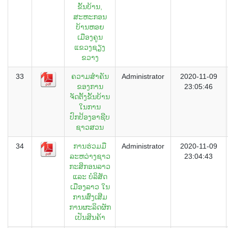
ຂັ້ນບ້ານ,
ສະຫະກອນ
ບ້ານຫອຍ
ເມືອງຄູນ
ແຂວງຊຽງ
ຂວາງ
33
ຄວາມສຳຄັນ
Administrator
2020-11-09
ຂອງການ
23:05:46
ຈັດຕັ້ງຂັ້ນບ້ານ
ໃນການ
ປົກປ້ອງອາຊີບ
ຊາວສວນ
34
ການຮ່ວມມື
Administrator
2020-11-09
ລະຫວ່າງຊາວ
23:04:43
ກະສິກອນລາວ
ແລະ ບໍລິສັດ
ເມືອງລາວ ໃນ
ການສົ່ງເສີມ
ການຜະລິດຜັກ
ເປັນສິນຄ້າ