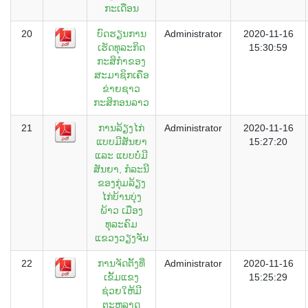
ກະເດືອນ
20
ບົດຮຽນການ
Administrator
2020-11-16
ເຮັດທຸລະກິດ
15:30:59
ກະສິກຳຂອງ
ສະມາຊິກເຄືອ
ຂ່າຍຊາວ
ກະສິກອນລາວ
21
ການລ້ຽງໄກ່
Administrator
2020-11-16
ແບບມີສັນຍາ
15:27:20
ແລະ ແບບບໍ່ມີ
ສັນຍາ, ກໍລະນີ
ຂອງກຸ່ມລ້ຽງ
ໄກ່ບ້ານບຸ່ງ
ພ້າວ ເມືອງ
ທຸລະຄົມ
ແຂວງວຽງຈັນ
22
ການຈັດຕັ້ງທີ່
Administrator
2020-11-16
ເຂັ້ມແຂງ
15:25:29
ຊ່ວຍໃຫ້ມີ
ຕະຫລາດ