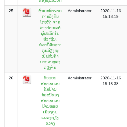
ຂອງຊົນນະບົດ
25
ຜົນກະທົບຈາກ
Administrator
2020-11-16
ການລົງທຶນ
15:18:19
ໂດຍກົງ ຈາກ
ຕ່າງປະເທດຕໍ່
ຜູ້ຜະລິດໃນ
ທ້ອງຖິ່ນ,
ກໍລະນີສຶກສາ:
ກຸ່ມລ້ຽງໝູ
ເປັນສິນຄ້າ
ນະຄອນຫຼວງ
ວຽງຈັນ
26
ຕົວແບບ
Administrator
2020-11-16
ສະຫະກອນ
15:15:38
ຂັ້ນບ້ານ
ກໍລະນີຂອງ
ສະຫະກອນ
ບ້ານຫອຍ
ເມືອງຄູນ
ແຂວງຊຽງ
ຂວາງ