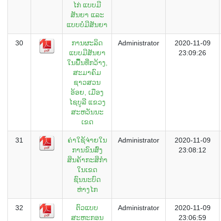
ໄກ່ ແບບມີ
ສັນຍາ ແລະ
ແບບບໍ່ມີສັນຍາ
30
ການຜະລິດ
Administrator
2020-11-09
ແບບມີສັນຍາ
23:09:26
ໃນພີື້ນທີ່ກວ້າງ,
ສະມາຄົມ
ຊາວສວນ
ອ້ອຍ, ເມືອງ
ໄຊບູລີ ແຂວງ
ສະຫວັນນະ
ເຂດ
31
ຄ່າໃຊ້ຈ່າຍໃນ
Administrator
2020-11-09
ການຂົນສົ່ງ
23:08:12
ສິນຄ້າກະສິກຳ
ໃນເຂດ
ຊົນນະບົດ
ຫ່າງໄກ
32
ຕົວແບບ
Administrator
2020-11-09
ສະຫະກອນ
23:06:59