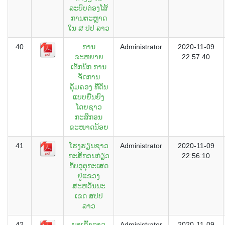
ລະບົບຕ່ອງໂສ້
ການຕະຫຼາດ
ໃນ ສ ປປ ລາວ
40
ການ
Administrator
2020-11-09
ຂະຫຍາຍ
22:57:40
ເຕັກນິກ ການ
ຈັດການ
ຄຸ້ມຄອງ ທີ່ດິນ
ແບບຍືນຍົງ
ໂດຍຊາວ
ກະສິກອນ
ຂະໜາດນ້ອຍ
41
ໂຮງຮຽນຊາວ
Administrator
2020-11-09
ກະສິກອນກ່ຽວ
22:56:10
ກັບອຸຕຸກະເສດ
ຢູ່ແຂວງ
ສະຫວັນນະ
ເຂດ ສປປ
ລາວ
42
ພາເຂົ້າລາວ
Administrator
2020-11-09