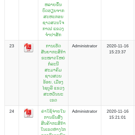
ຫລາຍຂຶ້ນ
ບົດຮຽນຈາກ
ສະຫະກອນ
ຊາວສວນໃຈ
ກາເຟ ແຂວງ
ຈຳປາສັກ
23
ການເຮັດ
Administrator
2020-11-16
ສັນຍາກະສິກຳ
15:23:37
ຂະໜາດໃຫຍ່
ກໍລະນີ
ສະມາຄົມ
ຊາວສວນ
ອ້ອຍ, ເມືອງ
ໄຊບູລີ ແຂວງ
ສະຫວັນນະ
ເຂດ
24
ຄ່າໃຊ້ຈ່າຍໃນ
Administrator
2020-11-16
ການຂົນສົ່ງ
15:21:01
ສິນຄ້າກະສິກຳ
ໃນເຂດຫ່າງໄກ