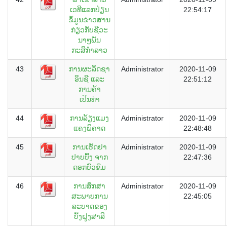
ເວທີແລກປ່ຽນ
22:54:17
ຂໍ້ມູນຂ່າວສານ
ກ່ຽວກັບຊີວະ
ນາໆພັນ
ກະສິກຳລາວ
43
ການຜະລິດຊາ
Administrator
2020-11-09
ອິນຊີ ແລະ
22:51:12
ການຄ້າ
ເປັນທຳ
44
ການລ້ຽງແມງ
Administrator
2020-11-09
ແຄງພິຄາດ
22:48:48
45
ການເຮັດຢາ
Administrator
2020-11-09
ປາບບົ້ງ ຈາກ
22:47:36
ດອກບົວຂົມ
46
ການສຶກສາ
Administrator
2020-11-09
ສະພາບການ
22:45:05
ລະບາດຂອງ
ບົ້ງຝູງສາລີ