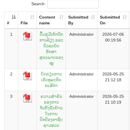
Search:
Content
Submitted
Submitted
#
File
name
By
On
1
ປື້ມຄູ່ມືເຕັກນີກ
Administrator
2026-07-06
ການລ້ຽງ ແລະ
00:19:56
ບົວລະບັດ
ຮັກສາ
ສຸຂະພາບຂອງ
ໝູ
2
ບົດຮຽນການ
Administrator
2026-05-25
ເຮັດທຸລະກິດ
21:12:18
ກະສິກໍາ
3
ຄວາມສຳຄັນ
Administrator
2026-05-25
ຂອງການ
21:10:19
ຈັດຕັ້ງຂັ້ນບ້ານ
ໃນການ
ປົກປ້ອງອາຊີບ
ຊາວສວນ