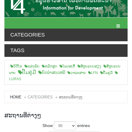
Toggle N
CATEGORIES
TAGS
ວິດີໂອ
ແຜ່ນພັບ
ຫລັກສູດ
ໂພດສເຕີ້
ສືຮູບແບບສຽງ
ສື່ຮູບແບບ
ປື້ມຄູ່ມື
ບົດນຳສະເຫນີ
ພາບ
ວາລະສານ
LFN
ປື້ມຄູ່ມື
LURAS
HOME
CATEGORIES
ສະຖານທີ່ຕ່າງໆ
ສະຖານທີ່ຕ່າງໆ
Show
entries