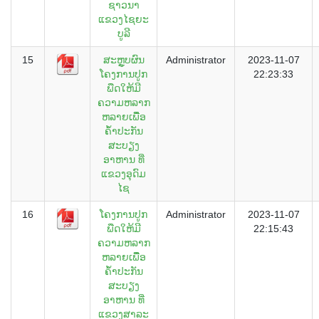
ຊາວນາ
ແຂວງໄຊຍະ
ບູລີ
15
ສະຫຼູບຜົນ
Administrator
2023-11-07
ໂຄງການປູກ
22:23:33
ພືດໃຫ້ມີ
ຄວາມຫລາກ
ຫລາຍເພືື່ອ
ຄໍ້າປະກັນ
ສະບຽງ
ອາຫານ ທີ່
ແຂວງອຸດົມ
ໄຊ
16
ໂຄງການປູກ
Administrator
2023-11-07
ພືດໃຫ້ມີ
22:15:43
ຄວາມຫລາກ
ຫລາຍເພືື່ອ
ຄໍ້າປະກັນ
ສະບຽງ
ອາຫານ ທີ່
ແຂວງສາລະ