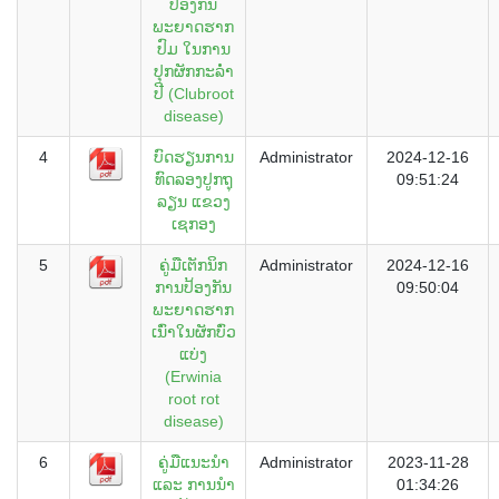
ປ້ອງກັນ
ພະຍາດຮາກ
ປົມ ໃນການ
ປຸກຜັກກະລ່ຳ
ປີ (Clubroot
disease)
4
ບົດຮຽນການ
Administrator
2024-12-16
ທົດລອງປູກຖຸ
09:51:24
ລຽນ ແຂວງ
ເຊກອງ
5
ຄູ່ມືເຕັກນິກ
Administrator
2024-12-16
ການປ້ອງກັນ
09:50:04
ພະຍາດຮາກ
ເນົ່າໃນຜັກບົ່ວ
ແບ່ງ
(Erwinia
root rot
disease)
6
ຄູ່ມືແນະນຳ
Administrator
2023-11-28
ແລະ ການນຳ
01:34:26