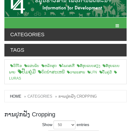
Toggle N
CATEGORIES
TAGS
ວິດີໂອ
ແຜ່ນພັບ
ຫລັກສູດ
ໂພດສເຕີ້
ສືຮູບແບບສຽງ
ສື່ຮູບແບບ
ປື້ມຄູ່ມື
ບົດນຳສະເຫນີ
ພາບ
ວາລະສານ
LFN
ປື້ມຄູ່ມື
LURAS
HOME
CATEGORIES
ການປູກຝັງ CROPPING
ການປູກຝັງ Cropping
Show
entries