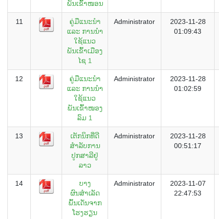
ພັນເຂົ້າໜອນ
11
ຄູ່ມືແນະນຳ
Administrator
2023-11-28
ແລະ ການນຳ
01:09:43
ໃຊ້ແນວ
ພັນເຂົ້າເມືອງ
ໄຊ 1
12
ຄູ່ມືແນະນຳ
Administrator
2023-11-28
ແລະ ການນຳ
01:02:59
ໃຊ້ແນວ
ພັນເຂົ້າໜອງ
ລົມ 1
13
ເຕັກນິກທີ່ດີ
Administrator
2023-11-28
ສຳລັບການ
00:51:17
ປູກສາລີຢູ່
ລາວ
14
ບາງ
Administrator
2023-11-07
ຜົນສຳເລັດ
22:47:53
ພົ້ນເດັ່ນຈາກ
ໂຮງຮຽນ