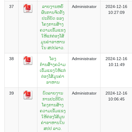
37
ລາຍງານຫຍໍ້
Administrator
2024-12-16
ຜົນການຈັດຕັ້ງ
10:27:09
ປະຕິບັດ ຂອງ
ໂຄງການສ້າງ
ຄວາມເຂັັ້ມແຂງ
ໃຫ້ແກ່ຕ່ອງໂສ້
ມູນຄ່າອາຫານ
ໃນ ສປປລາວ.
38
ໂຄງ
Administrator
2024-12-16
ກຳນສ້ຳງຄວຳມ
10:11:49
ເຂັ້ມແຂງໃຫ້ແກ່
ຕ່ອງໂສ້ມູນຄ່່າ
ອາຫານ
39
ບົດລາຍງານ
Administrator
2024-12-16
ການປະຕິບັດ
10:06:45
ໂຄງການສ້າງ
ຄວາມເຂັ້ມແຂງ
ໃຫ້ຕ່ອງໂສ້ມູນ
ຄ່າອາຫານໃນ
ສປປ ລາວ.