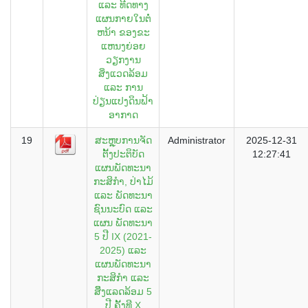
ແລະ ທີດທາງ
ແຜນກາຍໃນຕໍ່
ຫນ້າ ຂອງຂະ
ແຫນງຍ່ອຍ
ວຽກງານ
ສິ່ງແວດລ້ອມ
ແລະ ການ
ປ່ຽນແປງດິນຟ້າ
ອາກາດ
19
ສະຫຼຸບການຈັດ
Administrator
2025-12-31
ຕັັ້ງປະຕິບັດ
12:27:41
ແຜນພັດທະນາ
ກະສິກຳ, ປ່າໄມ້
ແລະ ພັດທະນາ
ຊົນນະບົດ ແລະ
ແຜນ ພັດທະນາ
5 ປີ IX (2021-
2025) ແລະ
ແຜນພັດທະນາ
ກະສິກຳ ແລະ
ສິິ່ງແລດລ້ອມ 5
ປີ ຄັັ້ງທີ X