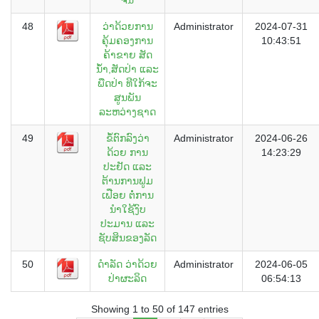
48
ວ່າດ້ວຍການ
Administrator
2024-07-31
ຄຸ້ມຄອງການ
10:43:51
ຄ້າຂາຍ ສັດ
ນ້ຳ,ສັດປ່າ ແລະ
ພືດປ່າ ທີໃກ້ຈະ
ສູນພັນ
ລະຫວ່າງຊາດ
49
ຂໍ້ຕົກລົງວ່າ
Administrator
2024-06-26
ດ້ວຍ ການ
14:23:29
ປະຢັດ ແລະ
ຕ້ານການຟູມ
ເຟືອຍ ຕໍ່ການ
ນຳໃຊ້ງົບ
ປະມານ ແລະ
ຊັບສິນຂອງລັດ
50
ດຳລັດ ວ່າດ້ວຍ
Administrator
2024-06-05
ປ່າຜະລິດ
06:54:13
Showing 1 to 50 of 147 entries