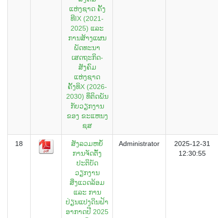
ແຫ່ງຊາດ ຄັັ້ງ
ທີIX (2021-
2025) ແລະ
ການສ້າງແຜນ
ພັດທະນາ
ເສດຖະກິດ-
ສັງຄົມ
ແຫ່ງຊາດ
ຄັັ້ງທິX (2026-
2030) ທິ່ຕິດພັນ
ກັບວຽກງານ
ຂອງ ຂະແຫນງ
ຊສ
18
ສັງລວມຫຍໍ້
Administrator
2025-12-31
ການຈັດຕັໍ້ງ
12:30:55
ປະຕິບັດ
ວຽກງານ
ສິ່ງແວດລ້ອມ
ແລະ ການ
ປ່ຽນແປງດິນຟ້າ
ອາກາດປີ 2025