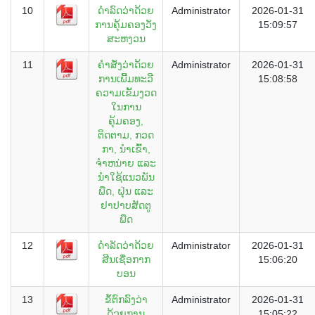
10
ດໍາລົດວ່າດ້ວຍ
Administrator
2026-01-31
ການຄຸ້ມຄອງວັງ
15:09:57
ສະຫງວນ
11
ຄໍາສັ່ງວ່າດ້ວຍ
Administrator
2026-01-31
ການເພີ້ມທະວີ
15:08:58
ຄວາມເຂັ້ມງວດ
ໃນການ
ຄຸ້ມຄອງ,
ຕິດຕາມ, ກວດ
ກາ, ນໍາເຂົ້າ,
ຈໍາຫນ່າຍ ແລະ
ນໍາໃຊ້ແນວພັນ
ພືດ, ຝຸ່ນ ແລະ
ຢາປາບສັດຕູ
ພືດ
12
ດຳລັດວ່າດ້ວຍ
Administrator
2026-01-31
ສີນເຊື່ອກາກ
15:06:20
ບອນ
13
ຂໍ້ຕົກລົງວ່າ
Administrator
2026-01-31
ດ້ວຍການ
15:05:22