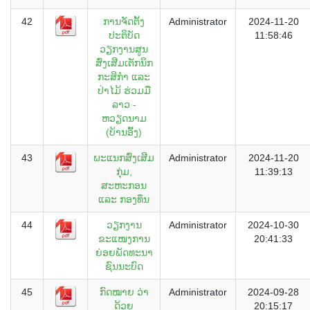
42
ການຈັດຕັ້ງ
Administrator
2024-11-20
ປະຕິບັດ
11:58:46
ວຽກງານສູນ
ສົ່ງເສີມເຕັກນິກ
ກະສິກຳ ແລະ
ປ່າໄມ້ ຮ່ວມມື
ລາວ -
ຫວຽດນາມ
(ບ້ານອົ້ງ)
43
ພະແນກສົ່ງເສີມ
Administrator
2024-11-20
ກຸ່ມ,
11:39:13
ສະຫະກອນ
ແລະ ກອງທຶນ
44
ວຽກງານ
Administrator
2024-10-30
ຂະແໜງການ
20:41:33
ຍ່ອຍພັດທະນາ
ຊົນນະບົດ
45
ກົດໝາຍ ວ່າ
Administrator
2024-09-28
ດ້ວຍ
20:15:17