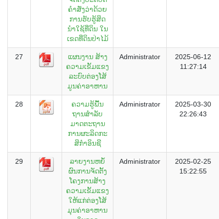
ຄຳສັ່ງວ່າດ້ວຍ
ການຮັບຮູ້ສິດ
ນຳໃຊ້ທີ່ດິນ ໃນ
ເຂດທີ່ດິນປ່າໄມ້
27
ແຜນງານ ສ້າງ
Administrator
2025-06-12
ຄວາມເຂັ້ມແຂງ
11:27:14
ລະບົບຕ່ອງໂສ້
ມູນຄ່າອາຫານ
28
ຄວາມ​ຮູ້​ພື້ນ​
Administrator
2025-03-30
ຖານສຳ​ລັບ
22:26:43
ມາດຕະຖານ​
ການ​ຜະ​ລິດກະ
ສິກໍາ​ອິນຊີ
29
ລາຍງານຫຍໍ້
Administrator
2025-02-25
ຜົນການຈັດຕັ້ງ
15:22:55
ໂຄງການສ້າງ
ຄວາມເຂັ້ມແຂງ
ໃຫ້ແກ່ຕ່ອງໂສ້
ມຸນຄ່າອາຫານ