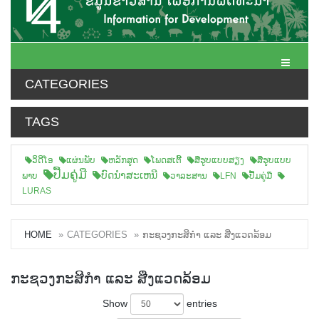
Toggle N
CATEGORIES
TAGS
ວິດີໂອ
ແຜ່ນພັບ
ຫລັກສູດ
ໂພດສເຕີ້
ສືຮູບແບບສຽງ
ສື່ຮູບແບບ
ປື້ມຄູ່ມື
ບົດນຳສະເຫນີ
ພາບ
ວາລະສານ
LFN
ປື້ມຄູ່ມື
LURAS
HOME
CATEGORIES
ກະຊວງກະສິກຳ ແລະ ສີ່ງແວດລ້ອມ
ກະຊວງກະສິກຳ ແລະ ສີ່ງແວດລ້ອມ
Show
entries