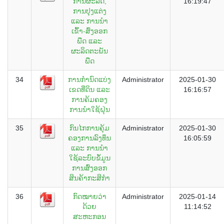
ການຜະລິດ,
16:19:47
ການປຸງແຕ່ງ
ແລະ ການນຳ
ເຂົ້າ-ສົ່ງອອກ
ພືດ ແລະ
ຜະລິດຕະພັນ
ພືດ
34
ການກຳນົດແບ່ງ
Administrator
2025-01-30
ເຂດທີ່ດິນ ແລະ
16:16:57
ການຄ້ມຄອງ
ການນຳໃຊ້ຝຸ່ນ
35
ກົນໄກການຄຸ້ມ
Administrator
2025-01-30
ຄອງການລົງທຶນ
16:05:59
ແລະ ການນຳ
ໃຊ້ລະບົບຂໍ້ມູນ
ການສົ່ງອອກ
ສິນຄ້າກະສິກຳ
36
ກົດໝາຍວ່າ
Administrator
2025-01-14
ດ້ວຍ
11:14:52
ສະຫະກອນ