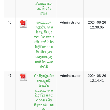
ສະຫະກອນ,
ເລກທີ 54 /
ສພຊ
46
ຄຳແນະນຳ
Administrator
2024-08-26
ກ່ຽວກັບການ
12:38:05
ສ້າງ, ປັບປຸງ
ແລະ ໂຄສະນາ
ເຜີຍແຜ່ນິຕິກຳ
ທີ່ຢູ່ໃນຄວາມ
ຮັບຜິດຊອບ
ຂອງກະຊວງ
ກະສິກຳ ແລະ
ປ່າໄມ້
47
ຄຳສັ່ງກ່ຽວກັບ
Administrator
2024-08-26
ການຊຸກຍູ້,
12:14:41
ສົ່ງເສີມ
ຂະບວນການ
ລ້ຽງງົວ ແລະ
ຄວາຍ ເພື່ອ
ສົ່ງອອກໄປ ສປ
ຈີນ