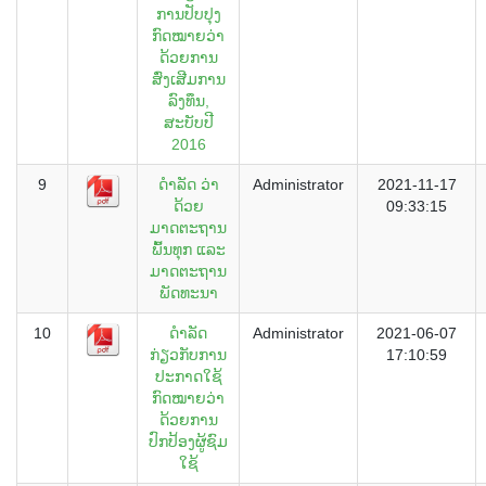
ການປັບປຸງ
ກົດໝາຍວ່າ
ດ້ວຍການ
ສົ່ງເສີມການ
ລົງທຶນ,
ສະບັບປີ
2016
9
ດໍາລັດ ວ່າ
Administrator
2021-11-17
ດ້ວຍ
09:33:15
ມາດຕະຖານ
ພົ້ນທຸກ ແລະ
ມາດຕະຖານ
ພັດທະນາ
10
ດຳລັດ
Administrator
2021-06-07
ກ່ຽວກັບການ
17:10:59
ປະກາດໃຊ້
ກົດໝາຍວ່າ
ດ້ວຍການ
ປົກປ້ອງຜູ້ຊົມ
ໃຊ້