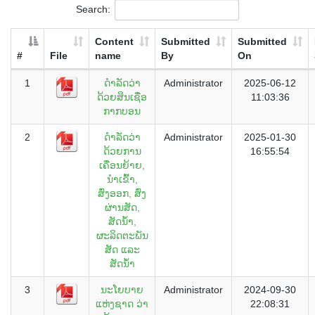
Search:
Content
Submitted
Submitted
#
File
name
By
On
1
ດຳລັດວ່າ
Administrator
2025-06-12
ດ້ວຍສິນເຊື່ອ
11:03:36
ກາກບອນ
2
ດຳລັດວ່າ
Administrator
2025-01-30
ດ້ວຍການ
16:55:54
ເຄື່ອນຍ້າຍ,
ນຳເຂົ້າ,
ສົ່ງອອກ, ສົ່ງ
ຜ່ານສັດ,
ສັດນໍ້າ,
ຜະລິດຕະພັນ
ສັດ ແລະ
ສັດນໍ້າ
3
ນະໂຍບາຍ
Administrator
2024-09-30
ແຫ່ງຊາດ ວ່າ
22:08:31