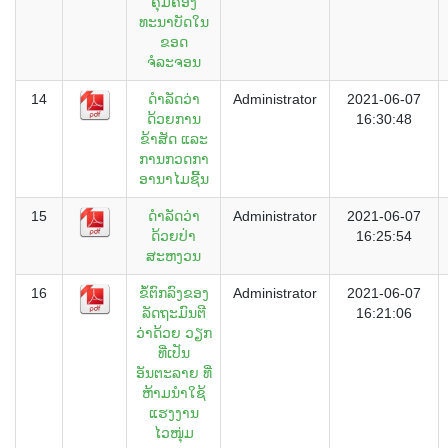
ຄຸ້ມຄອງ
ທະນາບັດໃນ
ຂອດ
ຈໍລະຈອນ
14
ດຳລັດວ່າ
Administrator
2021-06-07
ດ້ວຍການ
16:30:48
ຂ້າສັດ ແລະ
ການກວດກາ
ອານາໄມຊີ້ນ
15
ດຳລັດວ່າ
Administrator
2021-06-07
ດ້ວຍປ່າ
16:25:54
ສະຫງວນ
16
ຂໍ້ຕົກລົງຂອງ
Administrator
2021-06-07
ລັດຖະມົນຕີ
16:21:06
ວ່າດ້ວຍ ວຽກ
ທີ່ເປັນ
ອັນຕະລາຍ ທີ່
ຫ້າມນຳໃຊ້
ແຮງງານ
ໄວໜຸ່ມ