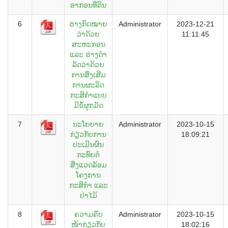
ອາກອນທີ່ດິນ
6
ຮ່າງກົດໝາຍ
Administrator
2023-12-21
ວ່າດ້ວຍ
11:11:45
ສະຫະກອນ
ແລະ ຮ່າງດໍາ
ລັດວ່າດ້ວຍ
ການສົ່ງເສີມ
ການຜະລິດ
ກະສິກຳແບບ
ມີຂໍ້ຜູກມັດ
7
ນະໂຍບາຍ
Administrator
2023-10-15
ກ່ຽວກັບການ
18:09:21
ປະເມີນຜົນ
ກະທົບຕໍ່
ສິ່ງແວດລ້ອມ
ໂຄງການ
ກະສິກຳ ແລະ
ປ່າໄມ້
8
ຄວາມຄືບ
Administrator
2023-10-15
ໜ້າກ່ຽວກັບ
18:02:16