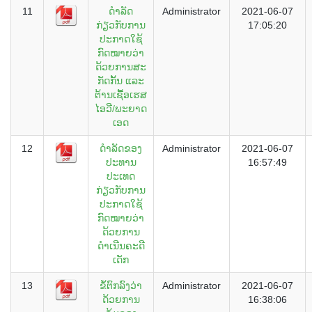
11
ດຳລັດ
Administrator
2021-06-07
ກ່ຽວກັບການ
17:05:20
ປະກາດໃຊ້
ກົດໝາຍວ່າ
ດ້ວຍການສະ
ກັດກັ້ນ ແລະ
ຕ້ານເຊື້ອເຮສ
ໄອວີ/ພະຍາດ
ເອດ
12
ດຳລັດຂອງ
Administrator
2021-06-07
ປະທານ
16:57:49
ປະເທດ
ກ່ຽວກັບການ
ປະກາດໃຊ້
ກົດໝາຍວ່າ
ດ້ວຍການ
ດຳເນີນຄະດີ
ເດັກ
13
ຂໍ້ຕົກລົງວ່າ
Administrator
2021-06-07
ດ້ວຍການ
16:38:06