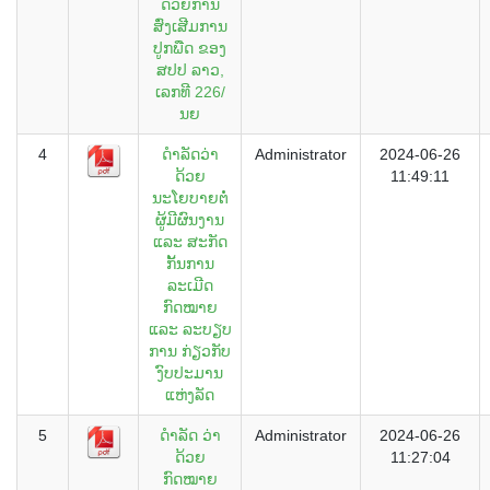
ດ້ວຍການ
ສົ່ງເສີມການ
ປູກພືດ ຂອງ
ສປປ ລາວ,
ເລກທີ 226/
ນຍ
4
ດຳລັດວ່າ
Administrator
2024-06-26
ດ້ວຍ
11:49:11
ນະໂຍບາຍຕໍ່
ຜູ້ມີຜົນງານ
ແລະ ສະກັດ
ກັ້ນການ
ລະເມີດ
ກົດໝາຍ
ແລະ ລະບຽບ
ການ ກ່ຽວກັບ
ງົບປະມານ
ແຫ່ງລັດ
5
ດຳລັດ ວ່າ
Administrator
2024-06-26
ດ້ວຍ
11:27:04
ກົດໝາຍ