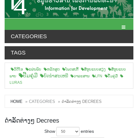
Toggle N
CATEGORIES
TAGS
ວິດີໂອ
ແຜ່ນພັບ
ຫລັກສູດ
ໂພດສເຕີ້
ສືຮູບແບບສຽງ
ສື່ຮູບແບບ
ປື້ມຄູ່ມື
ບົດນຳສະເຫນີ
ພາບ
ວາລະສານ
LFN
ປື້ມຄູ່ມື
LURAS
HOME
CATEGORIES
ດຳລັດຕ່າງໆ DECREES
ດຳລັດຕ່າງໆ Decrees
Show
entries