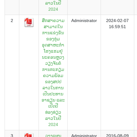
ລາວໃນປີ
2024
2
ສຶກສາຄວາມ
Administrator
2024-02-07
ສາມາດໃນ
16:59:51
ການແຂ່ງຂັນ
ຂອງກຸ່ມ
ອຸດສາຫະກຳ
ໂຮງແຮມຢູ່
ນະຄອນຫຼວງ
ວຽງຈັນຕໍ່
ການກະກຽມ
ຄວາມພ້ອມ
ຂອງສປປ
ລາວໃນການ
ເປັນປະທານ
ອາຊຽນ ແລະ
ເປີດປີ
ທ່ອງທ່ຽວ
ລາວໃນປີ
2024
3
ວາງແຜນ
Administrator
2016-08-09