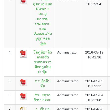
ຄຸ້ມຄອງ ແລະ
15:29:54
ພັດທະນາ
ເຂດອຸ
ທະຍານ
ທຳມະຊາດ
ແລະ
ປະຫວັດສາດ
ພູກູດ ຈອມ
ເຫຼັກ
4
ປື້ມຄູ່ມືສາທິດ
Administrator
2016-05-19
ການເຮັດ
10:42:36
ອາຫານຈາກ
ນັກຮຽນຊັ້ນ
ປະຖົມ
5
ການຕໍ່າສີ້ນ
Administrator
2016-05-09
ຂັ້ນ
19:59:22
6
ທຳມະຊາດ
Administrator
2016-05-04
ບ້ານນາຂອບ
10:32:08
7
ພູມປັນຍາ
Administrator
2016-04-28