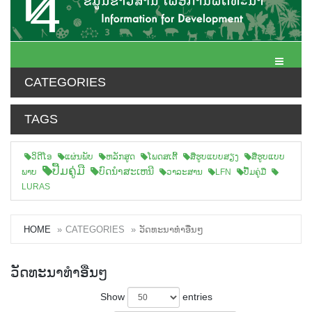
Toggle N
CATEGORIES
TAGS
ວິດີໂອ
ແຜ່ນພັບ
ຫລັກສູດ
ໂພດສເຕີ້
ສືຮູບແບບສຽງ
ສື່ຮູບແບບ
ປື້ມຄູ່ມື
ບົດນຳສະເຫນີ
ພາບ
ວາລະສານ
LFN
ປື້ມຄູ່ມື
LURAS
HOME
CATEGORIES
ວັດທະນາທຳອື່ນໆ
ວັດທະນາທຳອື່ນໆ
Show
entries