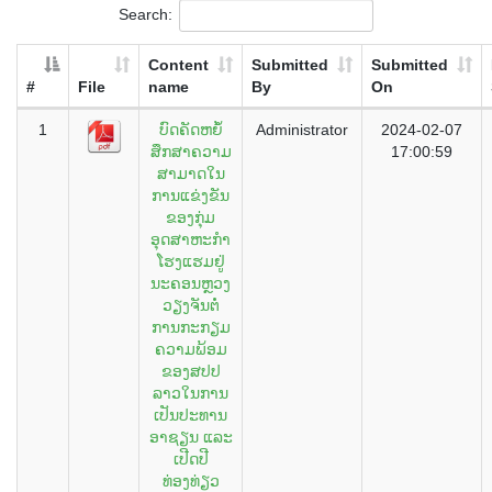
Search:
Content
Submitted
Submitted
#
File
name
By
On
1
ບົດຄັດຫຍໍ້
Administrator
2024-02-07
ສຶກສາຄວາມ
17:00:59
ສາມາດໃນ
ການແຂ່ງຂັນ
ຂອງກຸ່ມ
ອຸດສາຫະກຳ
ໂຮງແຮມຢູ່
ນະຄອນຫຼວງ
ວຽງຈັນຕໍ່
ການກະກຽມ
ຄວາມພ້ອມ
ຂອງສປປ
ລາວໃນການ
ເປັນປະທານ
ອາຊຽນ ແລະ
ເປີດປີ
ທ່ອງທ່ຽວ