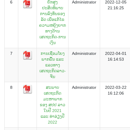
6
ຍົກສູງ
Administrator
2022-12-05
ປະສິດທິພາບ
21:16:25
ການລົງທຶນຂອງ
ລັດ ເພື່ອແກ້ໄຂ
ຄວາມຫຍຸ້ງຍາກ
ທາງດ້ານ
ເສດຖະກິດ-ການ
ເງິນ
7
ການເຊື່ອມໂຍງ
Administrator
2022-04-01
ພາກພື້ນ ແລະ
16:14:53
ແລວທາງ
ເສດຖະກິດລາວ-
ຈີນ
8
ສະພາບ
Administrator
2022-03-22
ເສດຖະກິດ
16:12:06
ມະຫາພາກ
ຂອງ ສປປ ລາວ
ໃນປີ 2021
ແລະ ທ່າອ່ຽງປີ
2022