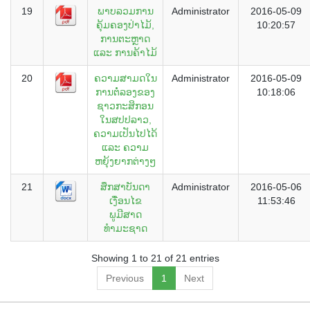
19
ພາບລວມການ
Administrator
2016-05-09
ຄຸ້ມຄອງປ່າໄມ້,
10:20:57
ການຕະຫຼາດ
ແລະ ການຄ້າໄມ້
20
ຄວາມສາມດໃນ
Administrator
2016-05-09
ການຕໍ່ລອງຂອງ
10:18:06
ຊາວກະສິກອນ
ໃນສປປລາວ,
ຄວາມເປັນໄປໄດ້
ແລະ ຄວາມ
ຫຍຸ້ງຍາກຕ່າງໆ
21
ສຶກສາບັນດາ
Administrator
2016-05-06
ເງື່ອນໄຂ
11:53:46
ພູມີສາດ
ທຳມະຊາດ
Showing 1 to 21 of 21 entries
Previous
1
Next