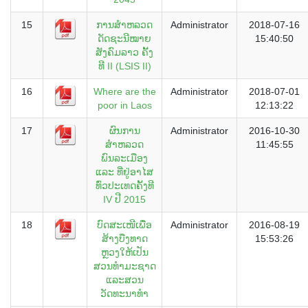
15
ການສຳຫລວດ
Administrator
2018-07-16
ດັດຊະນີໝາຍ
15:40:50
ສັງຄົມລາວ ຄັັ້ງ
ທີ II (LSIS II)
16
Where are the
Administrator
2018-07-01
poor in Laos
12:13:22
17
ຜົນການ
Administrator
2016-10-30
ສຳຫລວດ
11:45:55
ພົນລະເມືອງ
ແລະ ທີ່ຢູ່ອາໄສ
ທົ່ວປະເທດຄັ້ງທີ
IV ປີ 2015
18
ບົດສະເໜີເພື່ອ
Administrator
2016-08-19
ສ້າງບືງທາດ
15:53:26
ຫຼວງໃຫ້ເປັນ
ສວນທຳມະຊາດ
ແລະສວນ
ວັດທະນາທຳ