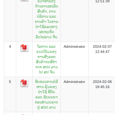
ຄວ້າທ່າແຮງ
12:51:39
ດ້ານການຜະລິດ
ສິນຄ້າ, ການ
ບໍລິການ ແລະ
ການຄ້າ ໃນການ
ນຳໃຊ້ແລວທາງ
ເສດຖະກິດ
ລົດໄຟລາວ-ຈີນ
4
ໂອກາດ ແລະ
Administrator
2024-02-07
ແນວໂນ້ມຂອງ
12:44:47
ການສົ່ງອອກ
ສິນຄ້າກະສິກຳ
ຈາກ ສປປ ລາວ
ໄປ ສປ ຈີນ
5
ທົບ​ທວນການ​ບໍ​ລິ​
Administrator
2024-02-06
ຫານ-ຄຸ້ມ​ຄອງ​
18:45:16
ນຳ​ໃຊ້ ທີ່​ດິນ
ແລະ ​ຊັບພະ​ຍາ​
ກອນ​ທຳ​ມະ​ຊາດ
ຢູ່ ສ​ປ​ປ ລາວ