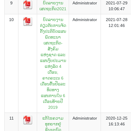
9
ບົດລາຍງານ
Administrator
2021-07-29
ເສດຖະກິດ2021
10:06:47
10
ບົດລາຍງານ
Administrator
2021-07-28
ກ່ຽວກັບການຈັດ
12:01:46
ຕັັ້ງປະຕິບັດແຜນ
ພັດທະນາ
ເສດຖະກິດ-
ສັງຄົມ
ແຫ່ງຊາດ ແລະ
ແຜນງົບປະມານ
ແຫ່ງລັດ 4
ເດືອນ,
ຄາດຄະເນ 6
ເດືອນຕົັ້ນປີແລະ
ທິດທາງ
ແຜນການໃນ 6
ເດືອນທ້າຍປີ
2019
11
ແກ້ໄຂຄວາມ
Administrator
2020-12-25
ທຸກຍາກຢູ່
16:13:46
ຊົນນະບົດ