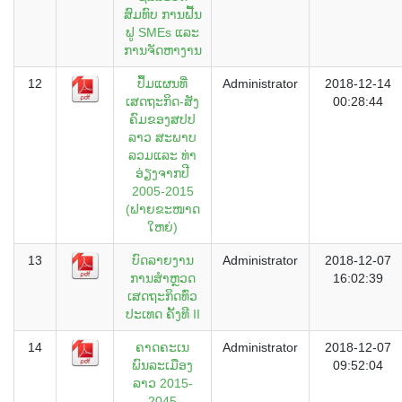
ສົມທົບ ການຟື້ນ
ຟູ SMEs ແລະ
ການຈັດຫາງານ
12
ປຶ້ມແຜນທີ່
Administrator
2018-12-14
ເສດຖະກິດ-ສັງ
00:28:44
ຄົມຂອງສປປ
ລາວ ສະພາບ
ລວມແລະ ທ່າ
ອ່ຽງຈາກປີ
2005-2015
(ຟາຍຂະໜາດ
ໃຫຍ່)
13
ບົດລາຍງານ
Administrator
2018-12-07
ການສຳຫຼວດ
16:02:39
ເສດຖະກິດທົ່ວ
ປະເທດ ຄັ້ງທີ II
14
ຄາດຄະເນ
Administrator
2018-12-07
ພົນລະເມືອງ
09:52:04
ລາວ 2015-
2045