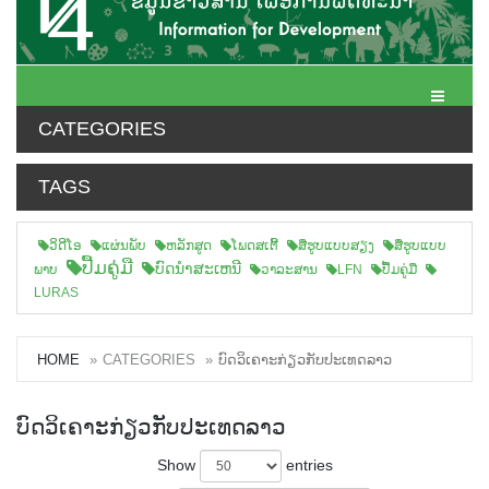
Toggle N
CATEGORIES
TAGS
ວິດີໂອ
ແຜ່ນພັບ
ຫລັກສູດ
ໂພດສເຕີ້
ສືຮູບແບບສຽງ
ສື່ຮູບແບບ
ປື້ມຄູ່ມື
ບົດນຳສະເຫນີ
ພາບ
ວາລະສານ
LFN
ປື້ມຄູ່ມື
LURAS
HOME
CATEGORIES
ບົດວິເຄາະກ່ຽວກັບປະເທດລາວ
ບົດວິເຄາະກ່ຽວກັບປະເທດລາວ
Show
entries