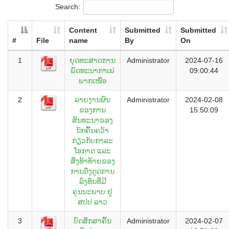
Search:
Content
Submitted
Submitted
#
File
name
By
On
1
ຍຸດທະສາດການ
Administrator
2024-07-16
ພັດທະນາກາເຟ
09:00:44
ພາກເໜືອ
2
ລາຍງານຜົນ
Administrator
2024-02-08
ຂອງການ
15:50:09
ສົນທະນາຂອງ
ນັກຄົ້້ນຄວ້າ
ກ່ຽວກັບກາລະ
ໂອກາດ ແລະ
ສິ່ງທ້າທ້າຍຂອງ
ການດຶງດູດການ
ລົງທຶນທີ່ມີ
ຄຸນນະພາບ ຢູ່
ສປປ ລາວ
3
ບົດສຶກສາຄົ້ນ
Administrator
2024-02-07