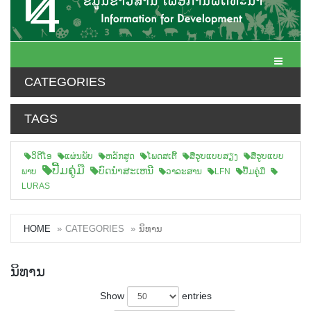
Toggle N
CATEGORIES
TAGS
ວິດີໂອ
ແຜ່ນພັບ
ຫລັກສູດ
ໂພດສເຕີ້
ສືຮູບແບບສຽງ
ສື່ຮູບແບບ
ປື້ມຄູ່ມື
ບົດນຳສະເຫນີ
ພາບ
ວາລະສານ
LFN
ປື້ມຄູ່ມື
LURAS
HOME
CATEGORIES
ນິທານ
ນິທານ
Show
entries