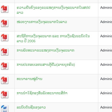
ຄວາມຍືນຍົງຂອງຂະແໜງການເງິນຈຸລະພາກໃນສປປ
Adminis
ລາວ
ໜ່ວຍງານການເງິນຈຸລະພາກໃນລາວ
Adminis
ສະຖິຕິການເງິນຈຸລະພາກ ແລະ ການເງິນຊົນນະບົດໃນ
Adminis
ລາວ ປີ 2006
ການພັດທະນາຂະແໜງການເງິນຈຸລະພາກ
Adminis
ການປະກອບເອກະສານກູ້ຢືມ(ລາຍບຸກຄົນ)
Adminis
ທະນາຄານໝູ່ບ້ານ
Adminis
ການນຳໃຊ້ກອງທຶນພັດທະນາກະສິກຳ
Adminis
ລະບົບບັນຊີຂອງລາວ
Adminis