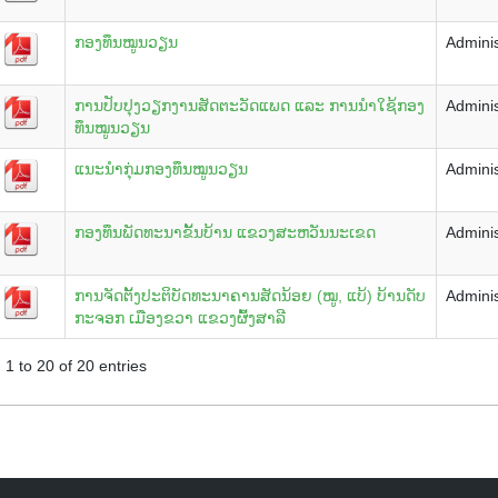
ກອງທຶນໝູນວຽນ
Adminis
ການປັບປຸງວຽກງານສັດຕະວັດແພດ ແລະ ການນຳໃຊ້ກອງ
Adminis
ທຶນໝູນວຽນ
ແນະນຳກຸ່ມກອງທຶນໝູນວຽນ
Adminis
ກອງທຶນພັດທະນາຂັ້ນບ້ານ ແຂວງສະຫວັນນະເຂດ
Adminis
ການຈັດຕັ້ງປະຕິບັດທະນາຄານສັດນ້ອຍ (ໝູ, ແບ້) ບ້ານດັບ
Adminis
ກະຈອກ ເມືອງຂວາ ແຂວງຜົ້ງສາລີ
1 to 20 of 20 entries