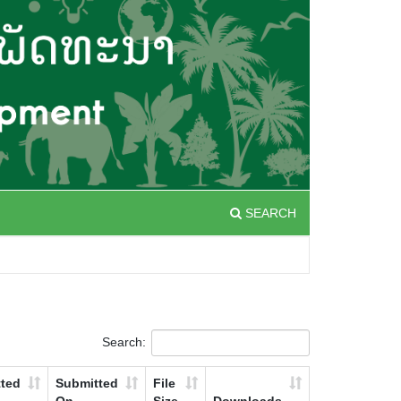
SEARCH
Search:
ted
Submitted
File
On
Size
Downloads