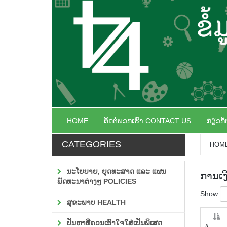
HOME
ຕິດຕໍ່ພວກເຮົາ CONTACT US
ກ່ຽວກ
CATEGORIES
HOM
ນະໂຍບາຍ, ຍຸດທະສາດ ແລະ ແຜນ
ການເງ
ພັດທະນາຕ່າງໆ POLICIES
Show
ສຸຂະພາບ HEALTH
ປັນຫາທີ່ຄວນເອົາໃຈໃສ່ເປັນພິເສດ
#