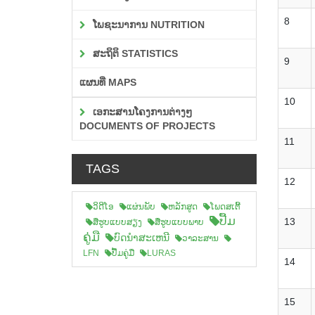
8
ໂພຊະນາການ NUTRITION
ສະຖິຕິ STATISTICS
9
ແຜນທີ່ MAPS
10
ເອກະສານໂຄງການຕ່າງໆ
DOCUMENTS OF PROJECTS
11
TAGS
12
ວິດີໂອ
ແຜ່ນພັບ
ຫລັກສູດ
ໂພດສເຕີ້
ປື້ມ
13
ສືຮູບແບບສຽງ
ສື່ຮູບແບບພາບ
ຄູ່ມື
ບົດນຳສະເຫນີ
ວາລະສານ
LFN
ປື້ມຄູ່ມື
LURAS
14
15