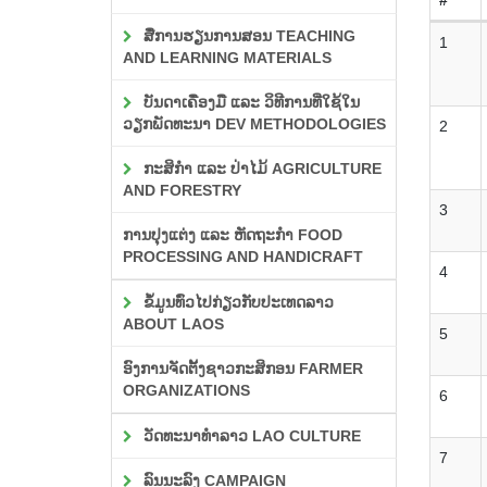
ສື່ການຮຽນການສອນ TEACHING
1
AND LEARNING MATERIALS
ບັນດາເຄື່ອງມື ແລະ ວິທີການທີ່ໃຊ້ໃນ
ວຽກພັດທະນາ DEV METHODOLOGIES
2
ກະສິກຳ ແລະ ປ່າໄມ້ AGRICULTURE
AND FORESTRY
3
ການປຸງແຕ່ງ ແລະ ຫັດຖະກຳ FOOD
PROCESSING AND HANDICRAFT
4
ຂໍ້ມູນທົ່ວໄປກ່ຽວກັບປະເທດລາວ
ABOUT LAOS
5
ອົງການຈັດຕັ້ງຊາວກະສິກອນ FARMER
ORGANIZATIONS
6
ວັດທະນາທຳລາວ LAO CULTURE
7
ລົນນະລົງ CAMPAIGN