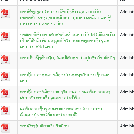
ການສ້າງເງື່ອນໄຂ ການເຂົ້າເຖິງສິນເຊື່ອ ດອກເບ້ຍ
Adminis
ເໝາະສົມ ຂອງຊາວກະສິກອນ, ກຸ່ມການຜະລິດ ແລະ ຜູ້
ປະກອບການຂະໜາດນ້ອຍ
ນໍາສະເໜີຜົນການສຶກສາຫົວຂໍໍ້: ຄວາມເປັນໄປໄດ້ທີີ່ຈະເກີດ
Adminis
ເປັນໜີໍ້ສິນລົໍ້ນຕົວຂອງລູກຄ້າໃນ ຂະແໜງການເງິນຈຸລະ
ພາກ ໃນ ສປປ ລາວ
ການເຂົ້າເຖິງສິນເຊື່ອ, ກໍລະນີສຶຶກສາ: ກຸ່ມປູກຜັກບ້ານທົ່ງມັ່ງ
Adminis
ການຄຸ້ມຄອງສະພາບໍລິຫານໃນສະຖາບັນການເງິນຈຸລະ
Adminis
ພາກ
ການຄຸ້ມຄອງບໍລິຫານກອງທຶນ ແລະ ພາລະບົດບາດຂອງ
Adminis
ສະຖາບັນການເງິນຈຸລະພາກໄຊນິຍົມ
ລະບົບການເງິນຈຸລະພາກແບບກະຈາຍອຳນາດການ
Adminis
ຄຸ້ມຄອງຢູ່ພາກໃຕ້ແຂວງໄຊຍະບູລີ
ການສ້າງກຸ່ມທ້ອນເງິນຂັ້ນບ້ານ
Adminis