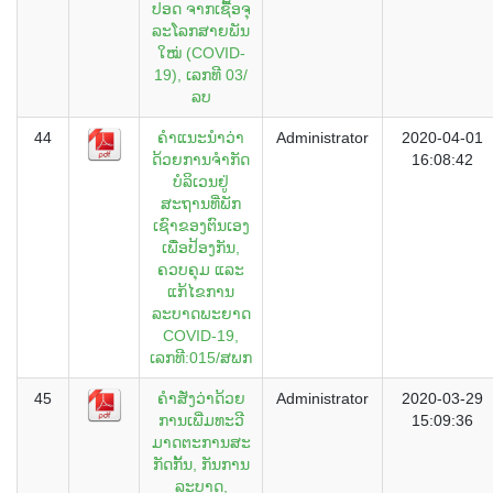
ປອດ ຈາກເຊື້ອຈຸ
ລະໂລກສາຍພັນ
ໃໝ່ (COVID-
19), ເລກທີ 03/
ລບ
44
ຄຳແນະນຳວ່າ
Administrator
2020-04-01
ດ້ວຍການຈຳກັດ
16:08:42
ບໍລິເວນຢູ່
ສະຖານທີ່ພັກ
ເຊົາຂອງຕົນເອງ
ເພື່ອປ້ອງກັນ,
ຄວບຄຸມ ແລະ
ແກ້ໄຂການ
ລະບາດພະຍາດ
COVID-19,
ເລກທີ:015/ສພກ
45
ຄຳສັ່ງວ່າດ້ວຍ
Administrator
2020-03-29
ການເພີ່ມທະວີ
15:09:36
ມາດຕະການສະ
ກັດກັ້ນ, ກັນການ
ລະບາດ,