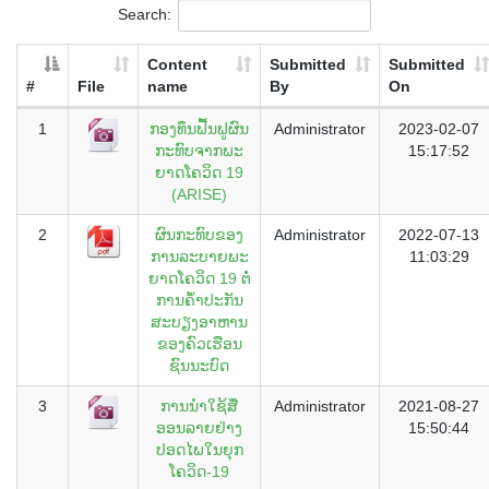
Search:
Content
Submitted
Submitted
#
File
name
By
On
1
ກອງທຶນຟື້ນຟູຜົນ
Administrator
2023-02-07
ກະທົບຈາກພະ
15:17:52
ຍາດໂຄວິດ 19
(ARISE)
2
ຜົນກະທົບຂອງ
Administrator
2022-07-13
ການລະບາຍພະ
11:03:29
ຍາດໂຄວິດ 19 ຕໍ່
ການຄໍໍ້າປະກັນ
ສະບຽງອາຫານ
ຂອງຄົວເຮືອນ
ຊົນນະບົດ
3
ການນຳໃຊ້ສື່
Administrator
2021-08-27
ອອນລາຍຢ່າງ
15:50:44
ປອດໄພໃນຍຸກ
ໂຄວິດ-19