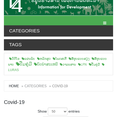
Toggle N
CATEGORIES
TAGS
ວິດີໂອ
ແຜ່ນພັບ
ຫລັກສູດ
ໂພດສເຕີ້
ສືຮູບແບບສຽງ
ສື່ຮູບແບບ
ປື້ມຄູ່ມື
ບົດນຳສະເຫນີ
ພາບ
ວາລະສານ
LFN
ປື້ມຄູ່ມື
LURAS
HOME
CATEGORIES
COVID-19
Covid-19
Show
entries