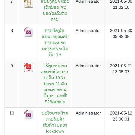
7
ແມ່ຍິງຖືພາ ແລະ
Administrator
2021-05-30
ເດັກນ້ອຍ ຈະ
11:02:18
ປອດໄພຂຶ້ນກັບ
ທ່ານ.
8
ການປ້ອງກັນ
Administrator
2021-05-30
ແລະ ຫລຸດຜ່ອນ
09:49:35
ການລະບາດ
ຂອງພະຍາດໂຄ
ວິດ-19
9
ແຈ້ງການມາດ
Administrator
2021-05-21
ຕະການປ້ອງການ
13:05:07
ໂຄວິດ 19 ໃນ
ໄລຍະ 21 ພືດ
ສະພາ ຫາ 4
ມິຖຸນາ, ເລກທີ່
528/ສຫນຍ
10
ນະໂຍບາຍດ້ານ
Administrator
2021-05-12
ການຂົນສົ່ງ
23:06:01
ສີນຄ້າໃນຊ່ວງ
lockdown