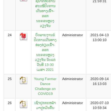
ຊີ້ນຳຕໍ່ກັບການ
21:59:31
ສະເໜີປິດການ
ເດີນທາງເຂົ້າ-
ອອກ
ນະຄອນຫຼວງ
ວຽງຈັນ
24
ບົດລາຍງານຂໍ
Administrator
2021-04-13
ປິດການເດີນທາງ
13:00:10
ທ່ອງທ່ຽວເຂົ້າ-
ອອກ
ນະຄອນຫຼວງ
ວຽງຈັນ ນັບແຕ່
ວັນທີ 13-30
ເມສາ 2021
25
Young Farmer
Administrator
2020-09-14
Dance
16:13:03
Challenge on
COVID19
26
ເຊົາປູກກະຫລໍ່າ
Administrator
2020-07-10
ມາປູກມັນຕົ້ນ
10:59:34