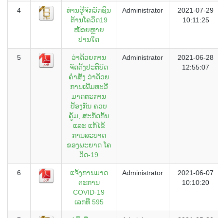
4
ທ່ານຮູ້ຈັກວັກຊີນ
Administrator
2021-07-29
ຕ້ານໂຄວິດ19
10:11:25
ໜ້ອຍຫຼາຍ
ປານໃດ
5
ວ່າດ້ວຍການ
Administrator
2021-06-28
ຈັດຕັ້ງປະຕິບັດ
12:55:07
ຄຳສັ່ງ ວ່າດ້ວຍ
ການເພີ່ມທະວີ
ມາດຕະການ
ປ້ອງກັນ ຄວບ
ຄູ້ມ, ສະກັດກັ້ນ
ແລະ ແກ້ໄຂ້
ການລະບາດ
ຂອງພະຍາດ ໂຄ
ວິດ-19
6
ແຈ້ງການມາດ
Administrator
2021-06-07
ຕະການ
10:10:20
COVID-19
ເລກທີ 595