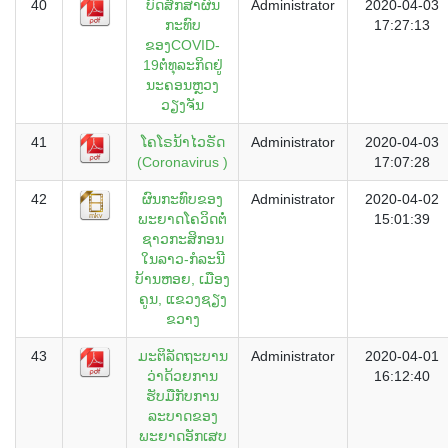
40
ບົດສຶກສາຜົນ
Administrator
2020-04-03
ກະທົບ
17:27:13
ຂອງCOVID-
19ຕໍ່ທຸລະກິດຢູ່
ນະຄອນຫຼວງ
ວຽງຈັນ
41
ໂຄໂຣນ້າໄວຣັດ
Administrator
2020-04-03
(Coronavirus )
17:07:28
42
ຜົນກະທົບຂອງ
Administrator
2020-04-02
ພະຍາດໂຄວິດຕໍ່
15:01:39
ຊາວກະສິກອນ
ໃນລາວ-ກໍລະນີ
ບ້ານຫອຍ, ເມືອງ
ຄູນ, ແຂວງຊຽງ
ຂວາງ
43
ມະຕິລັດຖະບານ
Administrator
2020-04-01
ວ່າດ້ວຍການ
16:12:40
ຮັບມືກັບການ
ລະບາດຂອງ
ພະຍາດອັກເສບ