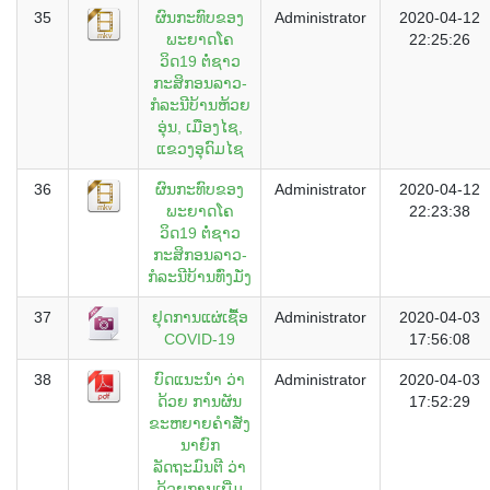
35
ຜົນກະທົບຂອງ
Administrator
2020-04-12
ພະຍາດໂຄ
22:25:26
ວິດ19 ຕໍ່ຊາວ
ກະສິກອນລາວ-
ກໍລະນີບ້ານຫ້ວຍ
ອຸ່ນ, ເມືອງໄຊ,
ແຂວງອຸດົມໄຊ
36
ຜົນກະທົບຂອງ
Administrator
2020-04-12
ພະຍາດໂຄ
22:23:38
ວິດ19 ຕໍ່ຊາວ
ກະສິກອນລາວ-
ກໍລະນີບ້ານທົ່ງມັ່ງ
37
ຢຸດການແຜ່ເຊື້ອ
Administrator
2020-04-03
COVID-19
17:56:08
38
ບົດແນະນໍາ ວ່າ
Administrator
2020-04-03
ດ້ວຍ ການຜັນ
17:52:29
ຂະຫຍາຍຄໍາສັ່ງ
ນາຍົກ
ລັດຖະມົນຕີ ວ່າ
ດ້ວຍການເພີ່ມ