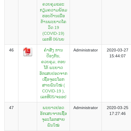
ຄວບຄຸມແລະ
ກຽມຄວາມພ້ອມ
ຮອບດ້ານເພື່ອ
ຕ້ານພະຍາດໂຄ
ວິດ 19
(COVID-19)
ເລກທີ 06/ນຍ
46
ຄຳສັ່ງ ການ
Administrator
2020-03-27
ປ້ອງກັນ,
15:44:07
ຄວບຄຸມ, ຕອບ
ໂຕ້ ພະຍາດ
ອັກເສບປອດຈາກ
ເຊື້ອຈຸລະໂລກ
ສາຍພັນໃໝ່ (
COVID-19 ),
ເລກທີ05/ຈຂອປ
47
ພະຍາດປອດ
Administrator
2020-03-25
ອັກເສບຈາກເຊື້ອ
17:27:46
ຈຸລະໂລກສາຍ
ພັນໃໝ່