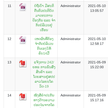
11
ບໍ່ຖືເບົາ ມີສະຕິ
Administrator
2021-05-10
ຕື່ນຕົວປະຕິບັດ
13:05:57
ມາດຕະການ
ປ້ອງກັນ ແລະ ຈໍາ
ກັດບໍລິເວນຢູ່
ເຮືອນ
12
ເຫດຜົນທີ່ຕ້ອງ
Administrator
2021-05-10
ຈຳກັດບໍລິເວນ
12:58:17
ຕົນເອງໃຫ້
ຄົບ14ມື້
13
ແຈ້ງການ 242/
Administrator
2021-05-09
ຍທຂ ການຂົນສົ່ງ
15:22:00
ສິນຄ້າ ແລະ
ໂດຍສານຢູ່ສປປ
ລາວໄລຍະໂຄ
ວິດ-19
14
ໜັງສືຄຳປະກັນ
Administrator
2021-05-09
ທາງດ້ານຄວາມ
15:17:16
ປອດໄພຈາກໂຄ