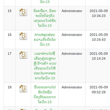
ວິດ-19
15
ຂ້ອຍຖືພາ, ຂ້ອຍ
Administrator
2021-05-09
ຈະປົກປ້ອງຕົວ
10:34:23
ເອງແນວໃດຕໍ່ກັບ
ໂຄວິດ-19
16
ການຫລຸດຜ່ອນ
Administrator
2021-05-09
ຄວາມກົດດັນໂຄ
10:24:43
ວິດ-19
17
ເວລາທ່ານໄປຊື້
Administrator
2021-05-09
ເຄື່ອງຢູ່ຕະຫຼາດ
10:14:24
ຫຼື ຮ້ານຄ້າ ຄວນ
ເຮັດແນວໃດໃຫ້
ປອດໄພຈາກຜະ
ຍາດໂຄວິດ-19
18
ຂັ້ນຕອນການໄປ
Administrator
2021-05-09
ຮັບວັກຊີນ
09:52:28
ປ້ອງກັນພະຍາດ
ໂຄວິດ-19