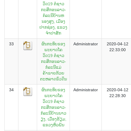
ວິດ19 ຕໍ່ຊາວ
ກະສິກອນລາວ-
ກໍລະນີບ້ານຫ
ນອງສູງ, ເມືອງ
ປາກຊ່ອງ, ແຂວງ
ຈຳປາສັກ
33
ຜົນກະທົບຂອງ
Administrator
2020-04-12
ພະຍາດໂຄ
22:33:00
ວິດ19 ຕໍ່ຊາວ
ກະສິກອນລາວ-
ກໍລະນີແມ່
ຄ້າຂາຍກ້ວຍ
ຕະຫລາດຂົວດິນ
34
ຜົນກະທົບຂອງ
Administrator
2020-04-12
ພະຍາດໂຄ
22:28:30
ວິດ19 ຕໍ່ຊາວ
ກະສິກອນລາວ-
ກໍລະນີບ້ານນາວ
ຽງ, ເມືອງຮ້ຽມ,
ແຂວງຫົວພັນ