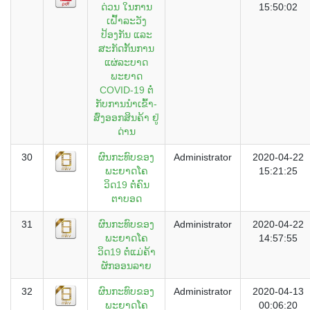
ດ່ວນ ໃນການ
15:50:02
ເຝົ້າລະວັງ
ປ້ອງກັນ ແລະ
ສະກັດກັ້ນການ
ແຜ່ລະບາດ
ພະຍາດ
COVID-19 ຕໍ່
ກັບການນຳເຂົ້າ-
ສົ່ງອອກສິນຄ້າ ຢູ່
ດ່ານ
30
ຜົນກະທົບຂອງ
Administrator
2020-04-22
ພະຍາດໂຄ
15:21:25
ວິດ19 ຕໍ່ຄົນ
ຕາບອດ
31
ຜົນກະທົບຂອງ
Administrator
2020-04-22
ພະຍາດໂຄ
14:57:55
ວິດ19 ຕໍ່ແມ່ຄ້າ
ຜັກອອນລາຍ
32
ຜົນກະທົບຂອງ
Administrator
2020-04-13
ພະຍາດໂຄ
00:06:20