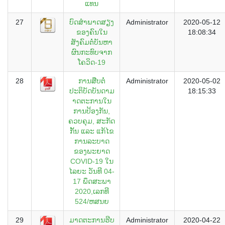
ແທນ
27
ບົດສຳພາດສຽງ
Administrator
2020-05-12
ຂອງຄົນໃນ
18:08:34
ສັງຄົມຕໍ່ບັນຫາ
ຜົນກະທົບຈາກ
ໂຄວິດ-19
28
ການສືບຕໍ່
Administrator
2020-05-02
ປະຕິບັດບັນດາມ
18:15:33
າດຕະການໃນ
ການປ້ອງກັນ,
ຄວບຄຸມ, ສະກັດ
ກັ້ນ ແລະ ແກ້ໄຂ
ການລະບາດ
ຂອງພະຍາດ
COVID-19 ໃນ
ໄລຍະ ວັນທີ 04-
17 ພຶດສະພາ
2020,ເລກທີ
524/ຫສນຍ
29
ມາດຕະການຮີບ
Administrator
2020-04-22