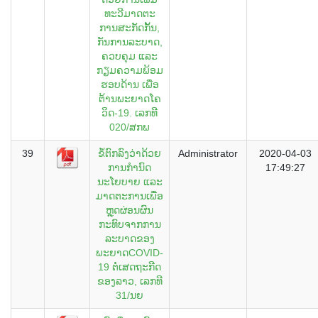
ທະວີມາດຕະ
ການສະກັດກັ້ນ,
ກັນການລະບາດ,
ຄວບຄຸມ ແລະ
ກຽມຄວາມພ້ອມ
ຮອບດ້ານ ເພື່ອ
ຕ້ານພະຍາດໂຄ
ວິດ-19. ເລກທີ
020/ສກພ
39
ຂໍ້ຕົກລົງວ່າດ້ວຍ
Administrator
2020-04-03
ການກຳນົດ
17:49:27
ນະໂຍບາຍ ແລະ
ມາດຕະການເພື່ອ
ຫຼຸດຜ່ອນຜົນ
ກະທົບຈາກການ
ລະບາດຂອງ
ພະຍາດCOVID-
19 ຕໍ່ເສດຖະກີດ
ຂອງລາວ, ເລກທີ
31/ນຍ