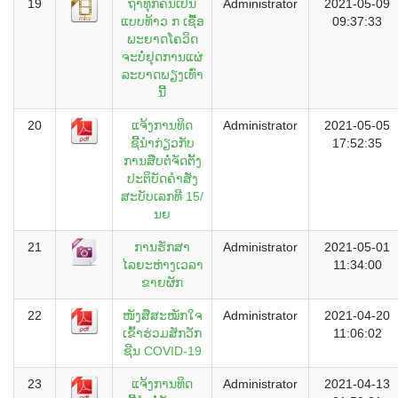
19
ຖ້າທຸກຄົນເປັນ
Administrator
2021-05-09
ແບບທ້າວ ກ ເຊື້ອ
09:37:33
ພະຍາດໂຄວິດ
ຈະບໍ່ຢຸດການແຜ່
ລະບາດພຽງເທົ່າ
ນີ້
20
ແຈ້ງການທິດ
Administrator
2021-05-05
ຊີ້ນຳກ່ຽວກັບ
17:52:35
ການສືບຕໍ່ຈັດຕັ້ງ
ປະຕິບັດຄຳສັ່ງ
ສະບັບເລກທີ 15/
ນຍ
21
ການຮັກສາ
Administrator
2021-05-01
ໄລຍະຫ່າງເວລາ
11:34:00
ຂາຍຜັກ
22
ໜັງສືສະໝັກໃຈ
Administrator
2021-04-20
ເຂົ້າຮ່ວມສັກວັກ
11:06:02
ຊີນ COVID-19
23
ແຈ້ງການທິດ
Administrator
2021-04-13