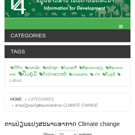
Toggle N
CATEGORIES
TAGS
ວິດີໂອ
ແຜ່ນພັບ
ຫລັກສູດ
ໂພດສເຕີ້
ສືຮູບແບບສຽງ
ສື່ຮູບແບບ
ປື້ມຄູ່ມື
ບົດນຳສະເຫນີ
ພາບ
ວາລະສານ
LFN
ປື້ມຄູ່ມື
LURAS
HOME
CATEGORIES
ການປ່ຽນແປງສະພາບອາກາດ CLIMATE CHANGE
ການປ່ຽນແປງສະພາບອາກາດ Climate change
Show
entries