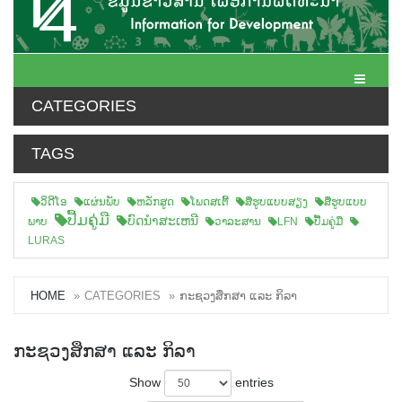
Toggle N
CATEGORIES
TAGS
ວິດີໂອ
ແຜ່ນພັບ
ຫລັກສູດ
ໂພດສເຕີ້
ສືຮູບແບບສຽງ
ສື່ຮູບແບບ
ປື້ມຄູ່ມື
ບົດນຳສະເຫນີ
ພາບ
ວາລະສານ
LFN
ປື້ມຄູ່ມື
LURAS
HOME
CATEGORIES
ກະຊວງສຶກສາ ແລະ ກິລາ
ກະຊວງສຶກສາ ແລະ ກິລາ
Show
entries