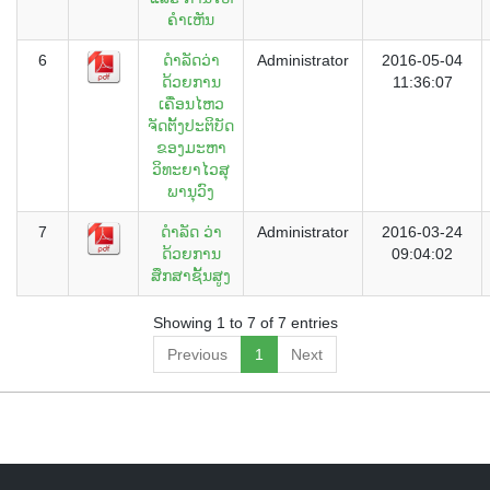
ຄໍາເຫັນ
6
ດຳລັດວ່າ
Administrator
2016-05-04
ດ້ວຍການ
11:36:07
ເຄື່ອນໄຫວ
ຈັດຕັ້ງປະຕິບັດ
ຂອງມະຫາ
ວິທະຍາໄວສຸ
ພານຸວົງ
7
ດຳລັດ ວ່າ
Administrator
2016-03-24
ດ້ວຍການ
09:04:02
ສຶກສາຊັ້ນສູງ
Showing 1 to 7 of 7 entries
Previous
1
Next