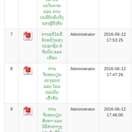
ນະໂຍບາຍ
ແລະ ການ
ປະຕິບັດຕົວຈິງ
ຂອງຜູ້ລົງທຶນ
7
ການແກ້ໄຂຂໍ້
Administrator
2016-06-12
ຂັດແຍ້ງຂອງ
17:53:25
ປະຊາຊົນ ຕໍ່
ກັນດິນ ແລະ
ເຮືອນ
8
ການ
Administrator
2016-06-12
ຈົດທະບຽນ
17:47:26
ແບ່ງແຍກ
ແລະ ໂຮມ
ຕອນດິນ
ເຂົ້າກັນ
9
ການ
Administrator
2016-06-12
ຈົດທະບຽນ
17:46:00
ສັນຍາ ແລະ
ນິຕິກຳຕ່າງໆ