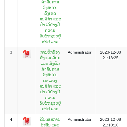
ສຳລັບການ
ລົງທຶນໃນ
ຂົງເຂດ
ກະສິກຳ ແລະ
ປ່າໄມ້ຢ່າງມີ
ຄວາມ
ຮັບຜິດຊອບຢູ່
ສປປ ລາວ
3
ການປົກປ້ອງ
Administrator
2023-12-08
ສິ່ງແວດລ້ອມ
21:18:25
ແລະ ສັງຄົມ
ສຳລັບການ
ລົງທຶນໃນ
ຂະແໜງ
ກະສິກຳ ແລະ
ປ່າໄມ້ຢ່າງມີ
ຄວາມ
ຮັບຜິດຊອບຢູ່
ສປປ ລາວ
4
ຂັ້ນຕອນການ
Administrator
2023-12-08
ລົງທຶນ ແລະ
21:10:16