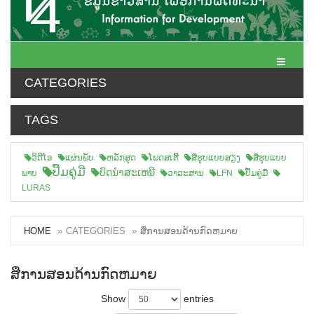
Toggle N
CATEGORIES
TAGS
ວິດີໂອ
ແຜ່ນພັບ
ຫລັກສູດ
ໂພດສເຕີ້
ສືຮູບແບບສຽງ
ສື່ຮູບແບບ
ປື້ມຄູ່ມື
ບົດນຳສະເຫນີ
ພາບ
ວາລະສານ
LFN
ປື້ມຄູ່ມື
LURAS
HOME
CATEGORIES
ສື່ການສອນດ້ານກົດຫມາຍ
ສື່ການສອນດ້ານກົດຫມາຍ
Show
entries