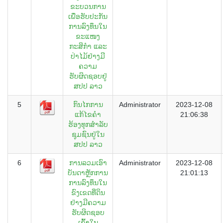
ຂະບວນການ
ເພື່ອຮັບປະກັນ
ການລົງທຶນໃນ
ຂະແໜງ
ກະສິກຳ ແລະ
ປ່າໄມ້ຢ່າງມີ
ຄວາມ
ຮັບຜິດຊອບຢູ່
ສປປ ລາວ
5
ກົນໄກການ
Administrator
2023-12-08
ແກ້ໄຂຄຳ
21:06:38
ຮ້ອງທຸກສຳລັບ
ຊຸມຊົນຢູ່ໃນ
ສປປ ລາວ
6
ການລວມເອົາ
Administrator
2023-12-08
ບັນດາຫຼັກການ
21:01:13
ການລົງທຶນໃນ
ຂົງເຂດທີ່ດິນ
ຢ່າງມີຄວາມ
ຮັບຜິດຊອບ
ເຂົ້າໃນ