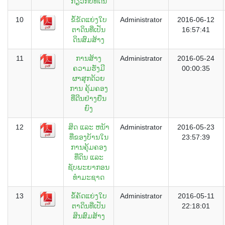
ກ່ຽວກັບທີ່ດິນ
10
ຂໍ້ຂັດແຍ່ງໃບ
Administrator
2016-06-12
ຕາດິນທີ່ເປັນ
16:57:41
ດິນສົມສ້າງ
11
ການສ້າງ
Administrator
2016-05-24
ຄວາມຮັ່ງມີ
00:00:35
ຜາສຸກດ້ວຍ
ການ ຄຸ້ມຄອງ
ທີ່ດີນຢ່າງຍືນ
ຍົງ
12
ສິດ ແລະ ຫນ້າ
Administrator
2016-05-23
ທີ່ຂອງບ້ານໃນ
23:57:39
ການຄຸ້ມຄອງ
ທີ່ດິນ ແລະ
ຊັບພະຍາກອນ
ທຳມະຊາດ
13
ຂໍ້ຄັດແຍ່ງໃບ
Administrator
2016-05-11
ຕາດິນທີ່ເປັນ
22:18:01
ສິນສົມສ້າງ