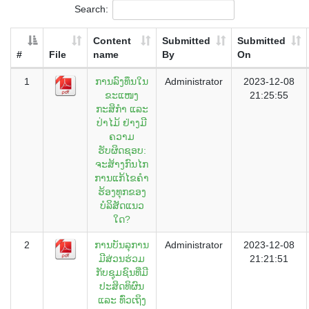
Search:
Content
Submitted
Submitted
#
File
name
By
On
1
ການລົງທຶນໃນ
Administrator
2023-12-08
ຂະແໜງ
21:25:55
ກະສິກຳ ແລະ
ປ່າໄມ້ ຢ່າງມີ
ຄວາມ
ຮັບຜິດຊອບ:
ຈະສ້າງກົນໄກ
ການແກ້ໄຂຄຳ
ຮ້ອງທຸກຂອງ
ບໍລິສັດແນວ
ໃດ?
2
ການບັນລຸການ
Administrator
2023-12-08
ມີສ່ວນຮ່ວມ
21:21:51
ກັບຊຸມຊົນທີ່ມີ
ປະສິດທິຜົນ
ແລະ ທົ່ວເຖິງ