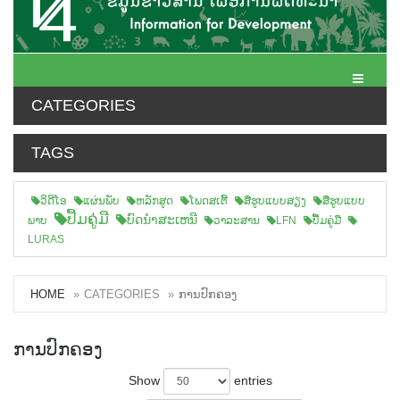
Toggle N
CATEGORIES
TAGS
ວິດີໂອ
ແຜ່ນພັບ
ຫລັກສູດ
ໂພດສເຕີ້
ສືຮູບແບບສຽງ
ສື່ຮູບແບບ
ປື້ມຄູ່ມື
ບົດນຳສະເຫນີ
ພາບ
ວາລະສານ
LFN
ປື້ມຄູ່ມື
LURAS
HOME
CATEGORIES
ການປົກຄອງ
ການປົກຄອງ
Show
entries