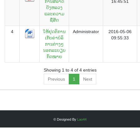
ການສໍ້ລາດ
16:45:51
ບັງຫລວງ
ແລະຄວາມ
ຊື່ສັດ
4
ໃຫ້ຢຸດຕິການ
Administrator
2016-05-06
ເກັບຄ່າບໍລິ
09:55:33
ການຕ່າງໆ
ນອກລະບຽບ
ກົດໝາຍ
Showing 1 to 4 of 4 entries
Previous
1
Next
© Designed By
Lao44