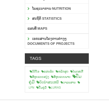
ໂພຊະນາການ NUTRITION
ສະຖິຕິ STATISTICS
ແຜນທີ່ MAPS
ເອກະສານໂຄງການຕ່າງໆ
DOCUMENTS OF PROJECTS
TAGS
ວິດີໂອ
ແຜ່ນພັບ
ຫລັກສູດ
ໂພດສເຕີ້
ປື້ມ
ສືຮູບແບບສຽງ
ສື່ຮູບແບບພາບ
ຄູ່ມື
ບົດນຳສະເຫນີ
ວາລະສານ
LFN
ປື້ມຄູ່ມື
LURAS