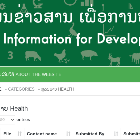
ັບເວັບໃຊ້ ABOUT THE WEBSITE
E
CATEGORIES
ສຸຂະພາບ HEALTH
າບ Health
entries
File
Content name
Submitted By
Submit