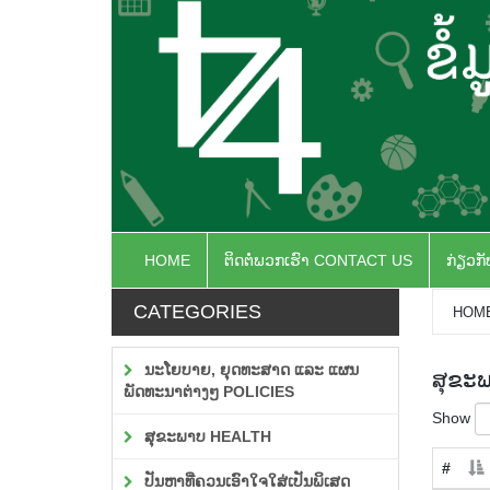
HOME
ຕິດຕໍ່ພວກເຮົາ CONTACT US
ກ່ຽວກ
CATEGORIES
HOM
ນະໂຍບາຍ, ຍຸດທະສາດ ແລະ ແຜນ
ສຸຂະພ
ພັດທະນາຕ່າງໆ POLICIES
Show
ສຸຂະພາບ HEALTH
#
ປັນຫາທີ່ຄວນເອົາໃຈໃສ່ເປັນພິເສດ