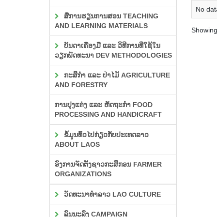
No data
ສື່ການຮຽນການສອນ TEACHING
AND LEARNING MATERIALS
Showing 
ບັນດາເຄື່ອງມື ແລະ ວິທີການທີ່ໃຊ້ໃນ
ວຽກພັດທະນາ DEV METHODOLOGIES
ກະສິກຳ ແລະ ປ່າໄມ້ AGRICULTURE
AND FORESTRY
ການປຸງແຕ່ງ ແລະ ຫັດຖະກຳ FOOD
PROCESSING AND HANDICRAFT
ຂໍ້ມູນທົ່ວໄປກ່ຽວກັບປະເທດລາວ
ABOUT LAOS
ອົງການຈັດຕັ້ງຊາວກະສິກອນ FARMER
ORGANIZATIONS
ວັດທະນາທຳລາວ LAO CULTURE
ລົນນະລົງ CAMPAIGN