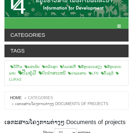
Toggle N
CATEGORIES
TAGS
ວິດີໂອ
ແຜ່ນພັບ
ຫລັກສູດ
ໂພດສເຕີ້
ສືຮູບແບບສຽງ
ສື່ຮູບແບບ
ປື້ມຄູ່ມື
ບົດນຳສະເຫນີ
ພາບ
ວາລະສານ
LFN
ປື້ມຄູ່ມື
LURAS
HOME
CATEGORIES
ເອກະສານໂຄງການຕ່າງໆ DOCUMENTS OF PROJECTS
ເອກະສານໂຄງການຕ່າງໆ Documents of projects
Show
entries