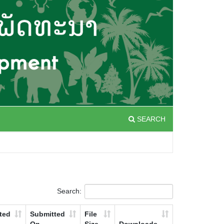
SEARCH
Search:
ted
Submitted
File
On
Size
Downloads