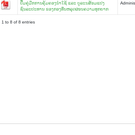
ປື້ມຄູ່ມືກການຄຸ້ມຄອງນໍາໃຊ້ ແລະ ບູລະນສ້ອມແປງ
Adminis
ຊົນລະປະທານ ຂອງກອງທືນຫລຸດຜ່ອນຄວາມທຸກຍາກ
1 to 8 of 8 entries