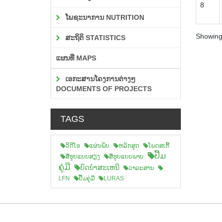
8
ໂພຊະນາການ NUTRITION
Showing 
ສະຖິຕິ STATISTICS
ແຜນທີ່ MAPS
ເອກະສານໂຄງການຕ່າງໆ
DOCUMENTS OF PROJECTS
TAGS
ວິດີໂອ
ແຜ່ນພັບ
ຫລັກສູດ
ໂພດສເຕີ້
ປື້ມ
ສືຮູບແບບສຽງ
ສື່ຮູບແບບພາບ
ຄູ່ມື
ບົດນຳສະເຫນີ
ວາລະສານ
LFN
ປື້ມຄູ່ມື
LURAS