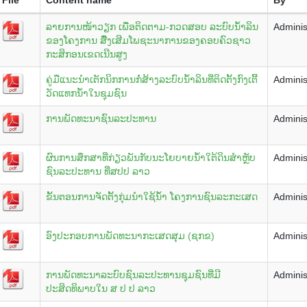
ລາຍການໜ້າວຽກ ເພື່ອຕິດຕາມ-ກວດສອບ ລະບົບນ້ຳລິນ
Adminis
ຂອງໂຄງການ ສົື່ງເສີມໂພຊະນາການຂອງຄອບຄົວຊາວ
ກະສິກອນເຂດເນີນສູງ
ຄູ່ມືແນະນຳເຕັກນິກການກໍ່ສ້າງລະບົບນ້ຳລິນທີ່ຕິດຕັ້ງກົງເຕີ້
Adminis
ວັດແທກນ້ຳໃນຊຸມຊົນ
ການພັດທະນາຊົນລະປະທານ
Adminis
ຜົນການສຶກສາທີ່ກ່ຽວພັນກັບນະໂຍບາຍນ້ຳໃຕ້ດິນສຳຫຼັບ
Adminis
ຊົນລະປະທານ ທີ່ສປປ ລາວ
ຂັ້ນຕອນການຈັດຕັ້ງກຸ່ມນຳໃຊ້ນ້ຳ ໂຄງການຊົນລະກະເສດ
Adminis
ອົງປະກອບການພັດທະນາກະເສດສຸມ (ຊກຂ)
Adminis
ການພັດທະນາລະບົບຊົນລະປະທານຊຸມຊົນທີ່ມີ
Adminis
ປະສິດທິພາບໃນ ສ ປ ປ ລາວ