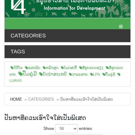
Toggle N
CATEGORIES
TAGS
ວິດີໂອ
ແຜ່ນພັບ
ຫລັກສູດ
ໂພດສເຕີ້
ສືຮູບແບບສຽງ
ສື່ຮູບແບບ
ປື້ມຄູ່ມື
ບົດນຳສະເຫນີ
ພາບ
ວາລະສານ
LFN
ປື້ມຄູ່ມື
LURAS
HOME
CATEGORIES
ປັນຫາທີ່ຄວນເອົາໃຈໃສ່ເປັນພິເສດ
ປັນຫາທີ່ຄວນເອົາໃຈໃສ່ເປັນພິເສດ
Show
entries