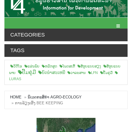
Toggle N
CATEGORIES
TAGS
ວິດີໂອ
ແຜ່ນພັບ
ຫລັກສູດ
ໂພດສເຕີ້
ສືຮູບແບບສຽງ
ສື່ຮູບແບບ
ປື້ມຄູ່ມື
ບົດນຳສະເຫນີ
ພາບ
ວາລະສານ
LFN
ປື້ມຄູ່ມື
LURAS
HOME
ນິເວດກະສິກຳ AGRO-ECOLOGY
ການລ້ຽງເຜິ້ງ BEE KEEPING