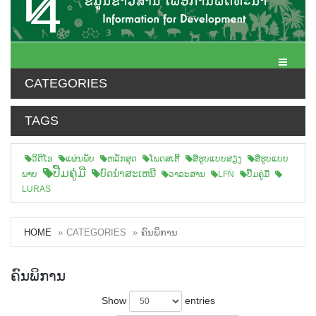
Toggle N
CATEGORIES
TAGS
ວິດີໂອ
ແຜ່ນພັບ
ຫລັກສູດ
ໂພດສເຕີ້
ສືຮູບແບບສຽງ
ສື່ຮູບແບບ
ປື້ມຄູ່ມື
ບົດນຳສະເຫນີ
ພາບ
ວາລະສານ
LFN
ປື້ມຄູ່ມື
LURAS
HOME
CATEGORIES
ຄົນພິການ
ຄົນພິການ
Show
entries