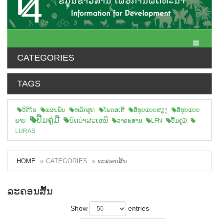
Toggle N
CATEGORIES
TAGS
ວິດີໂອ
ແຜ່ນພັບ
ຫລັກສູດ
ໂພດສເຕີ້
ສືຮູບແບບສຽງ
ສື່ຮູບແບບ
ປື້ມຄູ່ມື
ບົດນຳສະເຫນີ
ພາບ
ວາລະສານ
LFN
ປື້ມຄູ່ມື
LURAS
HOME
CATEGORIES
ລະຄອນສັ້ນ
ລະຄອນສັ້ນ
Show
entries