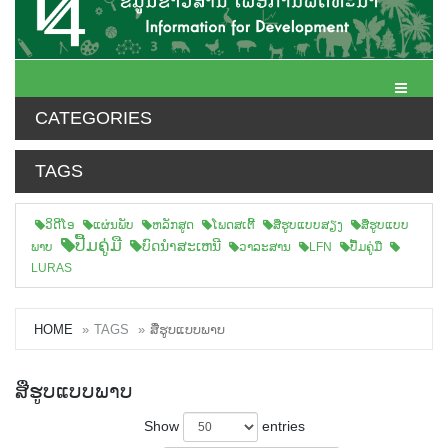
Toggle N
CATEGORIES
TAGS
ວິດີໂອ
ແຜ່ນພັບ
ຫລັກສູດ
ໂພດສເຕີ້
ສືຮູບແບບສຽງ
ສື່ຮູບແບບ
ປື້ມຄູ່ມື
ບົດນຳສະເຫນີ
ພາບ
ວາລະສານ
LFN
ປື້ມຄູ່ມື
LURAS
HOME
TAGS
ສື່ຮູບແບບພາບ
ສື່ຮູບແບບພາບ
Show
entries