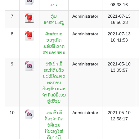
ແພດ
08:38:16
7
ກຸ່ມ
Administrator
2021-07-13
ອາຫານ5ໝູູ່
16:56:23
8
ລັກສະນະ
Administrator
2021-07-13
ຂອງເດັກ
16:41:53
ນອ້ຍທ່ີ ຂາດ
ສານອາຫານ
9
ບໍ່ຖືເບົາ ມີ
Administrator
2021-05-10
ສະຕິຕື່ນຕົວ
13:05:57
ປະຕິບັດມາດ
ຕະການ
ປ້ອງກັນ ແລະ
ຈໍາກັດບໍລິເວນ
ຢູ່ເຮືອນ
10
ເຫດຜົນທີ່
Administrator
2021-05-10
ຕ້ອງຈຳກັດ
12:58:17
ບໍລິເວນ
ຕົນເອງໃຫ້
ຄົບ14ມື້