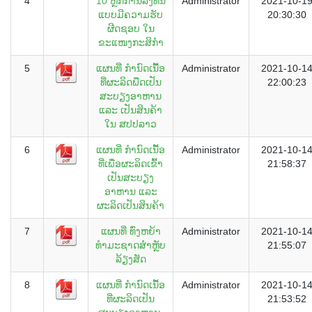
4
10 ຫຼັກການລົງທືນ
Administrator
2021-10-1
ແບບມີຄວາມຮັບ
20:30:30
ຜີດຊອບ ໃນ
ຂະແໜງກະສິກຳ
5
ແຜນທີ່ ກຳນົດເນື້ອ
Administrator
2021-10-1
ທີ່ຜະລິດພືດເປັນ
22:00:23
ສະບຽງອາຫານ
ແລະ ເປັນສິນຄ້າ
ໃນ ສປປລາວ
6
ແຜນທີ່ ກຳນົດເນື້ອ
Administrator
2021-10-1
ທີ່ເພື່ອຜະລິດເຂົ້າ
21:58:37
ເປັນສະບຽງ
ອາຫານ ແລະ
ຜະລິດເປັນສິນຄ້າ
7
ແຜນທີ່ ທົ່ງຫຍ້າ
Administrator
2021-10-1
ທຳມະຊາດສໍາຫຼັບ
21:55:07
ລ້ຽງສັດ
8
ແຜນທີ່ ກຳນົດເນື້ອ
Administrator
2021-10-1
ທີ່ຜະລິດເປັນ
21:53:52