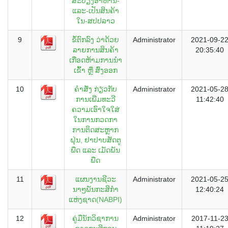
ສະບຽງອາຫານ-
ແລະ-ເປັນສິນຄ້າ
ໃນ-ສປປລາວ
9
ຂໍ້ຕົກລົງ ວ່າດ້ວຍ
Administrator
2021-09-2
ລາຍການສິນຄ້າ
20:35:40
ເກືອດຫ້າມການນໍາ
ເຂົ້າ ຫຼື ສົ່ງອອກ
10
ຄໍາສັ່ງ ກ່ຽວກັບ
Administrator
2021-05-2
ການເພີ່ມທະວີ
11:42:40
ຄວາມເອົາໃຈໃສ່
ໃນການກວດກາ
ການຕິດສະຫຼາກ
ຝຸ່ນ, ຢາປາບສັດຕູ
ພືດ ແລະ ເມັດພັນ
ພືດ
11
ແຜນງານຊີວະ
Administrator
2021-05-2
ນາໆພັນກະສິກຳ
12:40:24
ແຫ່ງຊາດ(NABPI)
12
ຄູ່ມືນັກວິຊາການ
Administrator
2017-11-2