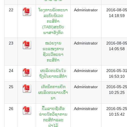
22
ໂຄງການພັດທະນາ
Administrator
2016-08-0
ລະບົບນິເວດ
14:18:59
ກະສິກຳ
(TABI)ສະບັບ
ພາສາອັງກິດ
23
ໜວ່ຍງານ
Administrator
2016-08-0
ຂະແໜງການ
14:05:58
ຊີວະວິທະຍາ
ກະສິກຳ
24
ຜະລິດຕະພັນໃນ
Administrator
2016-05-3
ຖົງປັນຍາກະສິກຳ
16:53:10
25
ເຕັກນິກການຍົກ
Administrator
2016-05-2
ຜະລິດຕະພາບເຂົ້າ
10:25:25
ນາ
26
ປື້ມລາຍຊື່ເຄືອ
Administrator
2016-05-2
ຂ່າຍນັກວິຊາການ
10:15:42
ກະສິກຳແລະ
ປ່າໄມ້