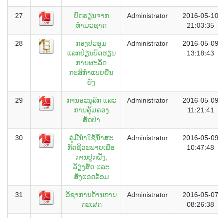
27
ບົດຮຽນຈາກ
Administrator
2016-05-1
ທຳມະຊາດ
21:03:35
28
ກອງປະຊຸມ
Administrator
2016-05-0
ແລກປ່ຽນບົດຮຽນ
13:18:43
ການຜະລິດ
ກະສິກຳແບບຍືນ
ຍົງ
29
ການອະນຸລັກ ແລະ
Administrator
2016-05-0
ການຄຸ້ມຄອງ
11:21:41
ສັດປ່າ
30
ຄູ່ມືນຳໃຊ້ນໍ້າສະ
Administrator
2016-05-0
ກັດຊີວະພາບເພື່ອ
10:47:48
ການປູກຝັງ,
ລ້ຽງສັດ ແລະ
ສິ່ງແວດລ້ອມ
31
ວິຊາການດ້ານການ
Administrator
2016-05-0
ກະເສດ
08:26:38