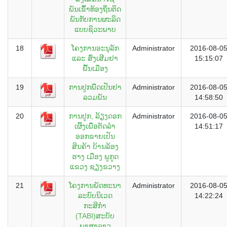
ພັນເຂົ້າທ້ອງຖິ່ນຕິດ
ພັນກັບການຜະລິດ
ແບບຊິວະພາບ
18
ໂຄງການອະນຸລັກ
Administrator
2016-08-0
ແລະ ສົ່ງເສີມຢາ
15:15:07
ພື້ນເມືອງ
19
ການປູກພືດເປັນຢາ
Administrator
2016-08-0
ລວມພັນ
14:58:50
20
ການປູກ, ລ້ຽງດອກ
Administrator
2016-08-0
ເຜິ້ງເພື່ອຕັດລຳ
14:51:17
ອອກຂາຍເປັນ
ສິນຄ້າ ບ້ານລ້ອງ
ຮາງ ເມືອງ ພູກູດ
ແຂວງ ຊຽງຂວາງ
21
ໂຄງການພັດທະນາ
Administrator
2016-08-0
ລະບົບນິເວດ
14:22:24
ກະສິກຳ
(TABI)ສະບັບ
ພາສາລາວ