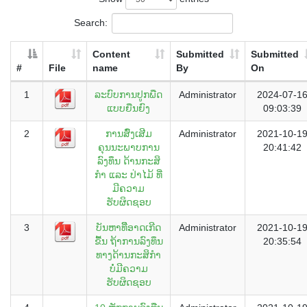
Search:
Content
Submitted
Submitted
#
File
name
By
On
1
ລະບົບການປູກພືດ
Administrator
2024-07-1
ແບບຍືນຍົງ
09:03:39
2
ການສົົ່ງເສີມ
Administrator
2021-10-1
ຄຸນນະພາບການ
20:41:42
ລົງທຶນ ດ້ານກະສິ
ກໍາ ແລະ ປ່າໄມ້ ທີ່
ມີຄວາມ
ຮັບຜິດຊອບ
3
ບັນຫາທີີ່ອາດເກີດ
Administrator
2021-10-1
ຂື້ນ ຖ້າການລົງທຶນ
20:35:54
ທາງດ້ານກະສິກໍາ
ບໍ່ມີຄວາມ
ຮັບຜິດຊອບ