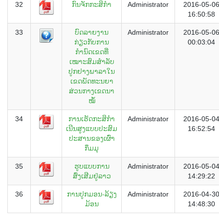
32
ກົນຈັກກະສິກຳ
Administrator
2016-05-0
16:50:58
33
ບົດລາຍງານ
Administrator
2016-05-0
ກ່ຽວກັບການ
00:03:04
ກຳນົດເຂດທີ່
ເໝາະສົມສຳລັບ
ປູກຢາງພາລາໃນ
ເຂດພັດທະນຍາ
ສ່ວນກາງເຂດນາ
ໝໍ້
34
ການເຮັດກະສິກຳ
Administrator
2016-05-0
ເນີນສູງແບບປະສົມ
16:52:54
ປະສານຂອງເຜົ່າ
ກຶມມຸ
35
ຮູບແບບການ
Administrator
2016-05-0
ສົ່ງເສີມຢູ່ລາວ
14:29:22
36
ການປູກມອນ-ລ້ຽງ
Administrator
2016-04-3
ມ້ອນ
14:48:30