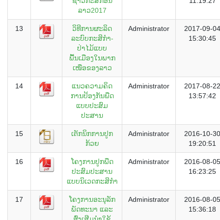
ຊາວກະສິກອນ
11:19:27
ລາວ2017
13
ວິທີການຜະລິດ
Administrator
2017-09-0
ລະບົບກະສິກຳ-
15:30:45
ປ່າໄມ້ແບບ
ພື້ນເມືອງໃນພາກ
ເໜືອຂອງລາວ
14
ແນວຄວາມຄິດ
Administrator
2017-08-2
ການປ້ອງກັນພືດ
13:57:42
ແບບປະສົມ
ປະສານ
15
ເຕັກນິກການປູກ
Administrator
2016-10-3
ກ້ວຍ
19:20:51
16
ໂຄງການປູກພືດ
Administrator
2016-08-0
ປະສົມປະສານ
16:23:25
ແບບນິເວດກະສິກຳ
17
ໂຄງການອະນຸລັກ
Administrator
2016-08-0
ພັດທະນາ ແລະ
15:36:18
ສົ່ງເສີມນຳໃຊ້