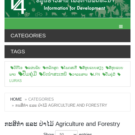
Toggle N
CATEGORIES
TAGS
ວິດີໂອ
ແຜ່ນພັບ
ຫລັກສູດ
ໂພດສເຕີ້
ສືຮູບແບບສຽງ
ສື່ຮູບແບບ
ປື້ມຄູ່ມື
ບົດນຳສະເຫນີ
ພາບ
ວາລະສານ
LFN
ປື້ມຄູ່ມື
LURAS
HOME
CATEGORIES
ກະສິກຳ ແລະ ປ່າໄມ້ AGRICULTURE AND FORESTRY
ກະສິກຳ ແລະ ປ່າໄມ້ Agriculture and Forestry
Show
entries