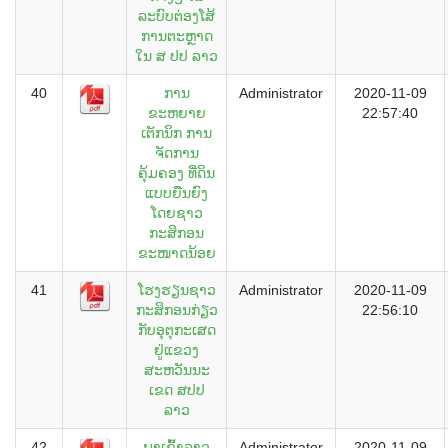
ລະບົບຕ່ອງໂສ້
ການຕະຫຼາດ
ໃນ ສ ປປ ລາວ
40
ການ
Administrator
2020-11-09
ຂະຫຍາຍ
22:57:40
ເຕັກນິກ ການ
ຈັດການ
ຄຸ້ມຄອງ ທີ່ດິນ
ແບບຍືນຍົງ
ໂດຍຊາວ
ກະສິກອນ
ຂະໜາດນ້ອຍ
41
ໂຮງຮຽນຊາວ
Administrator
2020-11-09
ກະສິກອນກ່ຽວ
22:56:10
ກັບອຸຕຸກະເສດ
ຢູ່ແຂວງ
ສະຫວັນນະ
ເຂດ ສປປ
ລາວ
42
ພາເຂົ້າລາວ
Administrator
2020-11-09