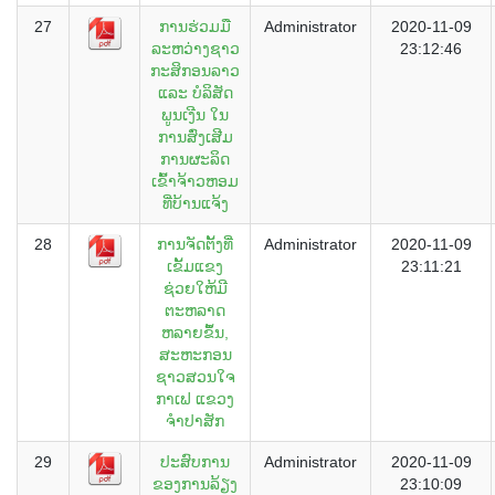
27
ການຮ່ວມມື
Administrator
2020-11-09
ລະຫວ່າງຊາວ
23:12:46
ກະສິກອນລາວ
ແລະ ບໍລິສັດ
ພູນເງີນ ໃນ
ການສົ່ງເສີມ
ການຜະລິດ
ເຂົ້າຈ້າວຫອມ
ທີ່ບ້ານແຈ້ງ
28
ການຈັດຕັ້ງທີ່
Administrator
2020-11-09
ເຂັ້ມແຂງ
23:11:21
ຊ່ວຍໃຫ້ມີ
ຕະຫລາດ
ຫລາຍຂຶ້ນ,
ສະຫະກອນ
ຊາວສວນໃຈ
ກາເຟ ແຂວງ
ຈຳປາສັກ
29
ປະສົບການ
Administrator
2020-11-09
ຂອງການລ້ຽງ
23:10:09