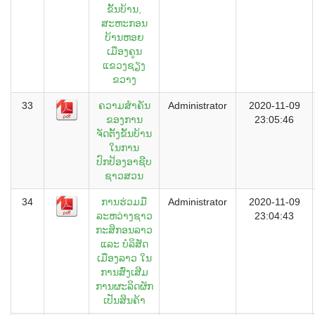
ຂັ້ນບ້ານ,
ສະຫະກອນ
ບ້ານຫອຍ
ເມືອງຄູນ
ແຂວງຊຽງ
ຂວາງ
33
ຄວາມສຳຄັນ
Administrator
2020-11-09
ຂອງການ
23:05:46
ຈັດຕັ້ງຂັ້ນບ້ານ
ໃນການ
ປົກປ້ອງອາຊີບ
ຊາວສວນ
34
ການຮ່ວມມື
Administrator
2020-11-09
ລະຫວ່າງຊາວ
23:04:43
ກະສິກອນລາວ
ແລະ ບໍລິສັດ
ເມືອງລາວ ໃນ
ການສົ່ງເສີມ
ການຜະລິດຜັກ
ເປັນສິນຄ້າ