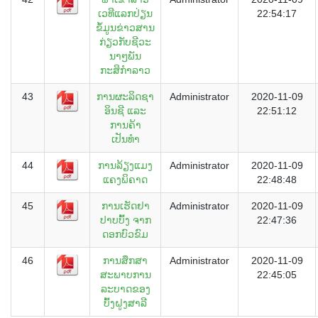
ເວທີແລກປ່ຽນ
22:54:17
ຂໍ້ມູນຂ່າວສານ
ກ່ຽວກັບຊີວະ
ນາໆພັນ
ກະສິກຳລາວ
43
ການຜະລິດຊາ
Administrator
2020-11-09
ອິນຊີ ແລະ
22:51:12
ການຄ້າ
ເປັນທຳ
44
ການລ້ຽງແມງ
Administrator
2020-11-09
ແຄງພິຄາດ
22:48:48
45
ການເຮັດຢາ
Administrator
2020-11-09
ປາບບົ້ງ ຈາກ
22:47:36
ດອກບົວຂົມ
46
ການສຶກສາ
Administrator
2020-11-09
ສະພາບການ
22:45:05
ລະບາດຂອງ
ບົ້ງຝູງສາລີ