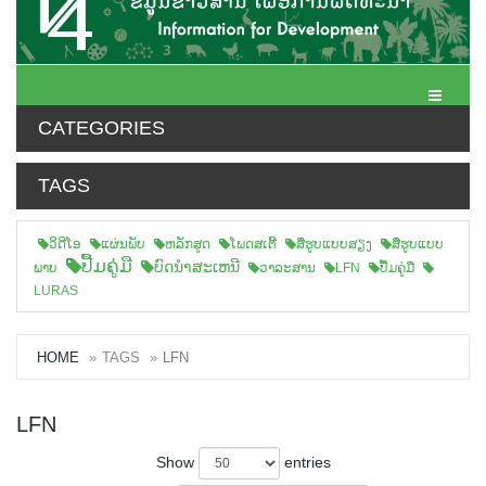
Toggle N
CATEGORIES
TAGS
ວິດີໂອ
ແຜ່ນພັບ
ຫລັກສູດ
ໂພດສເຕີ້
ສືຮູບແບບສຽງ
ສື່ຮູບແບບ
ປື້ມຄູ່ມື
ບົດນຳສະເຫນີ
ພາບ
ວາລະສານ
LFN
ປື້ມຄູ່ມື
LURAS
HOME
TAGS
LFN
LFN
Show
entries