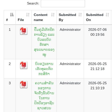
Search:
Content
Submitted
Submitted
#
File
name
By
On
1
ປື້ມຄູ່ມືເຕັກນີກ
Administrator
2026-07-06
ການລ້ຽງ ແລະ
00:19:56
ບົວລະບັດ
ຮັກສາ
ສຸຂະພາບຂອງ
ໝູ
2
ບົດຮຽນການ
Administrator
2026-05-25
ເຮັດທຸລະກິດ
21:12:18
ກະສິກໍາ
3
ຄວາມສຳຄັນ
Administrator
2026-05-25
ຂອງການ
21:10:19
ຈັດຕັ້ງຂັ້ນບ້ານ
ໃນການ
ປົກປ້ອງອາຊີບ
ຊາວສວນ