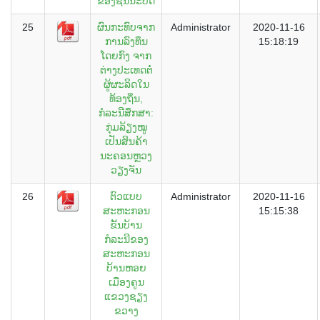
ຂອງຊົນນະບົດ
25
ຜົນກະທົບຈາກ
Administrator
2020-11-16
ການລົງທຶນ
15:18:19
ໂດຍກົງ ຈາກ
ຕ່າງປະເທດຕໍ່
ຜູ້ຜະລິດໃນ
ທ້ອງຖິ່ນ,
ກໍລະນີສຶກສາ:
ກຸ່ມລ້ຽງໝູ
ເປັນສິນຄ້າ
ນະຄອນຫຼວງ
ວຽງຈັນ
26
ຕົວແບບ
Administrator
2020-11-16
ສະຫະກອນ
15:15:38
ຂັ້ນບ້ານ
ກໍລະນີຂອງ
ສະຫະກອນ
ບ້ານຫອຍ
ເມືອງຄູນ
ແຂວງຊຽງ
ຂວາງ