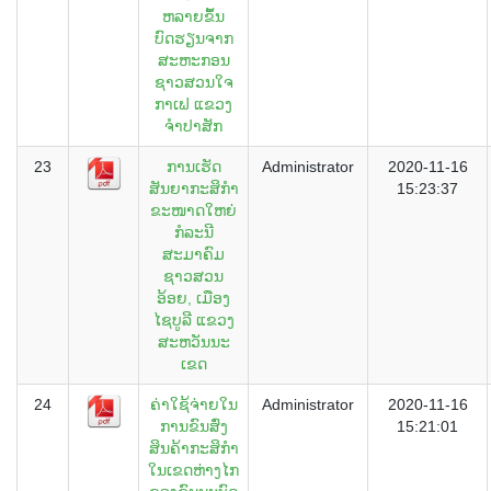
ຫລາຍຂຶ້ນ
ບົດຮຽນຈາກ
ສະຫະກອນ
ຊາວສວນໃຈ
ກາເຟ ແຂວງ
ຈຳປາສັກ
23
ການເຮັດ
Administrator
2020-11-16
ສັນຍາກະສິກຳ
15:23:37
ຂະໜາດໃຫຍ່
ກໍລະນີ
ສະມາຄົມ
ຊາວສວນ
ອ້ອຍ, ເມືອງ
ໄຊບູລີ ແຂວງ
ສະຫວັນນະ
ເຂດ
24
ຄ່າໃຊ້ຈ່າຍໃນ
Administrator
2020-11-16
ການຂົນສົ່ງ
15:21:01
ສິນຄ້າກະສິກຳ
ໃນເຂດຫ່າງໄກ