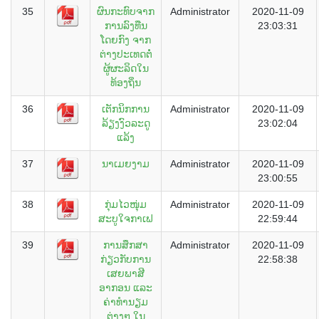
35
ຜົນກະທົບຈາກ
Administrator
2020-11-09
ການລົງທືນ
23:03:31
ໂດຍກົງ ຈາກ
ຕ່າງປະເທດຕໍ່
ຜູ້ຜະລິດໃນ
ທ້ອງຖິ່ນ
36
ເຕັກນິກການ
Administrator
2020-11-09
ລ້ຽງງົວລະດູ
23:02:04
ແລ້ງ
37
ນາເມຍງາມ
Administrator
2020-11-09
23:00:55
38
ກຸ່ມໄວໜຸ່ມ
Administrator
2020-11-09
ສະບູໃຈກາເຟ
22:59:44
39
ການສຶກສາ
Administrator
2020-11-09
ກ່ຽວກັບການ
22:58:38
ເສຍພາສີ
ອາກອນ ແລະ
ຄ່າທໍານຽມ
ຕ່າງໆ ໃນ