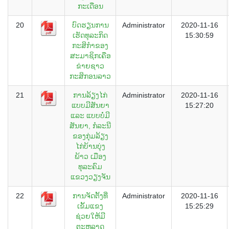
ກະເດືອນ
20
ບົດຮຽນການ
Administrator
2020-11-16
ເຮັດທຸລະກິດ
15:30:59
ກະສິກຳຂອງ
ສະມາຊິກເຄືອ
ຂ່າຍຊາວ
ກະສິກອນລາວ
21
ການລ້ຽງໄກ່
Administrator
2020-11-16
ແບບມີສັນຍາ
15:27:20
ແລະ ແບບບໍ່ມີ
ສັນຍາ, ກໍລະນີ
ຂອງກຸ່ມລ້ຽງ
ໄກ່ບ້ານບຸ່ງ
ພ້າວ ເມືອງ
ທຸລະຄົມ
ແຂວງວຽງຈັນ
22
ການຈັດຕັ້ງທີ່
Administrator
2020-11-16
ເຂັ້ມແຂງ
15:25:29
ຊ່ວຍໃຫ້ມີ
ຕະຫລາດ