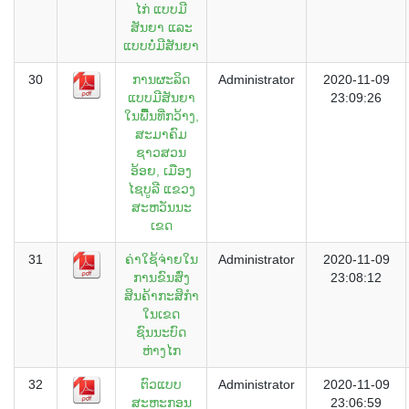
ໄກ່ ແບບມີ
ສັນຍາ ແລະ
ແບບບໍ່ມີສັນຍາ
30
ການຜະລິດ
Administrator
2020-11-09
ແບບມີສັນຍາ
23:09:26
ໃນພີື້ນທີ່ກວ້າງ,
ສະມາຄົມ
ຊາວສວນ
ອ້ອຍ, ເມືອງ
ໄຊບູລີ ແຂວງ
ສະຫວັນນະ
ເຂດ
31
ຄ່າໃຊ້ຈ່າຍໃນ
Administrator
2020-11-09
ການຂົນສົ່ງ
23:08:12
ສິນຄ້າກະສິກຳ
ໃນເຂດ
ຊົນນະບົດ
ຫ່າງໄກ
32
ຕົວແບບ
Administrator
2020-11-09
ສະຫະກອນ
23:06:59