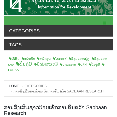
Toggle N
CATEGORIES
TAGS
ວິດີໂອ
ແຜ່ນພັບ
ຫລັກສູດ
ໂພດສເຕີ້
ສືຮູບແບບສຽງ
ສື່ຮູບແບບ
ປື້ມຄູ່ມື
ບົດນຳສະເຫນີ
ພາບ
ວາລະສານ
LFN
ປື້ມຄູ່ມື
LURAS
HOME
CATEGORIES
ການສົ່ງເສີມຊາວບ້ານເຮັດການຄົ້ນຄວ້າ SAOBAAN RESEARCH
ການສົ່ງເສີມຊາວບ້ານເຮັດການຄົ້ນຄວ້າ Saobaan
Research