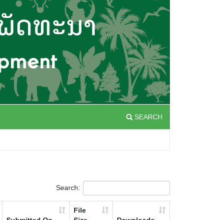
SEARCH
Search:
File
Submitted On
Size
Downloads