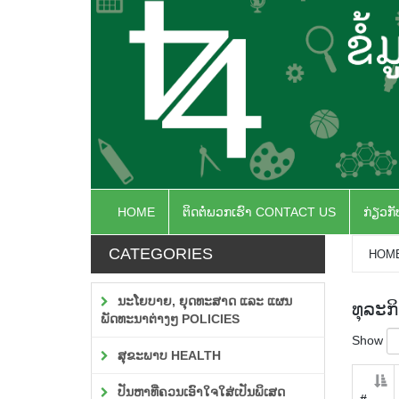
HOME
ຕິດຕໍ່ພວກເຮົາ CONTACT US
ກ່ຽວກ
CATEGORIES
HOM
ນະໂຍບາຍ, ຍຸດທະສາດ ແລະ ແຜນ
ທຸລະກ
ພັດທະນາຕ່າງໆ POLICIES
Show
ສຸຂະພາບ HEALTH
ປັນຫາທີ່ຄວນເອົາໃຈໃສ່ເປັນພິເສດ
#