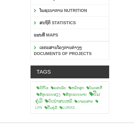
ໂພຊະນາການ NUTRITION
ສະຖິຕິ STATISTICS
ແຜນທີ່ MAPS
ເອກະສານໂຄງການຕ່າງໆ
DOCUMENTS OF PROJECTS
TAGS
ວິດີໂອ
ແຜ່ນພັບ
ຫລັກສູດ
ໂພດສເຕີ້
ປື້ມ
ສືຮູບແບບສຽງ
ສື່ຮູບແບບພາບ
ຄູ່ມື
ບົດນຳສະເຫນີ
ວາລະສານ
LFN
ປື້ມຄູ່ມື
LURAS