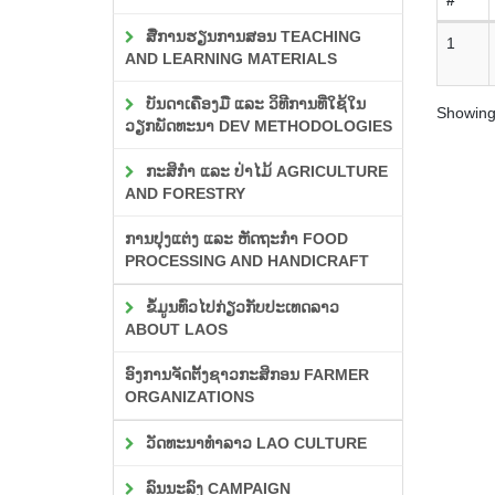
ສື່ການຮຽນການສອນ TEACHING
1
AND LEARNING MATERIALS
ບັນດາເຄື່ອງມື ແລະ ວິທີການທີ່ໃຊ້ໃນ
Showing 
ວຽກພັດທະນາ DEV METHODOLOGIES
ກະສິກຳ ແລະ ປ່າໄມ້ AGRICULTURE
AND FORESTRY
ການປຸງແຕ່ງ ແລະ ຫັດຖະກຳ FOOD
PROCESSING AND HANDICRAFT
ຂໍ້ມູນທົ່ວໄປກ່ຽວກັບປະເທດລາວ
ABOUT LAOS
ອົງການຈັດຕັ້ງຊາວກະສິກອນ FARMER
ORGANIZATIONS
ວັດທະນາທຳລາວ LAO CULTURE
ລົນນະລົງ CAMPAIGN