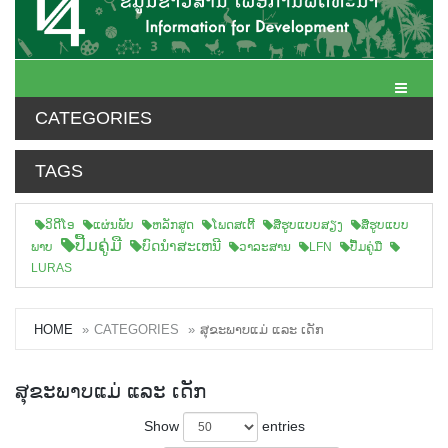
Toggle N
CATEGORIES
TAGS
ວິດີໂອ
ແຜ່ນພັບ
ຫລັກສູດ
ໂພດສເຕີ້
ສືຮູບແບບສຽງ
ສື່ຮູບແບບ
ປື້ມຄູ່ມື
ບົດນຳສະເຫນີ
ພາບ
ວາລະສານ
LFN
ປື້ມຄູ່ມື
LURAS
HOME
CATEGORIES
ສຸຂະພາບແມ່ ແລະ ເດັກ
ສຸຂະພາບແມ່ ແລະ ເດັກ
Show
entries