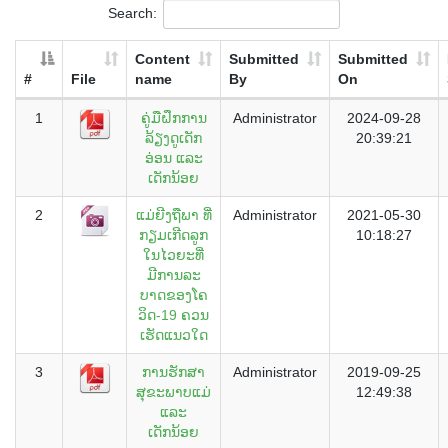
Search:
Content
Submitted
Submitted
#
File
name
By
On
1
ຄູ່ມືຝຶກການ
Administrator
2024-09-28
ລ້ຽງດູເດັກ
20:39:21
ອ່ອນ ແລະ
ເດັກນ້ອຍ
2
ແມ່ຍີງຖືພາ ທີ່
Administrator
2021-05-30
ກຽມເກີດລູກ
10:18:27
ໃນໄວຍະທີ່
ມີການລະ
ບາດຂອງໂຄ
ວິດ-19 ຄວນ
ເຮັດແນວໃດ
3
ການຮັກສາ
Administrator
2019-09-25
ສຸຂະພາບແມ່
12:49:38
ແລະ
ເດັກນ້ອຍ