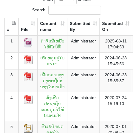
Search:
Content
Submitted
Submitted
#
File
name
By
On
1
ກຳຈັດຂີ້ເຫຍື້ອ
Administrator
2025-08-11
ໃຫ້ຖືກວິທີ
17:04:53
2
ເຮັດຫລູມຢູ່ໃນ
Administrator
2024-06-28
ແຈນາ
15:45:56
3
ເພີ່ມຄວາມຫຼາ
Administrator
2024-06-28
ກຫຼາຍຊີວະ
15:35:37
ນາໆໃນນາເຂົ້າ
4
ສົ່ງເສີມ
Administrator
2020-07-24
ປະຊາຊົນ
15:19:10
ຄວບຄຸມບໍ່ໃຫ້
ໄຟລາມປ່າ
5
ຜົນປະໂຫຍດ
Administrator
2020-07-01
ຂອງວັງ
20:09:52