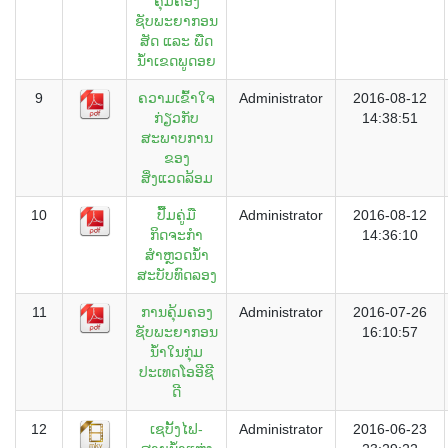
ຄຸ້ມຄອງ
ຊັບພະຍາກອນ
ສັດ ແລະ ພືດ
ນ້ຳເຂດພູດອຍ
9
ຄວາມເຂົ້າໃຈ
Administrator
2016-08-12
ກ່ຽວກັບ
14:38:51
ສະພາບການ
ຂອງ
ສິ່ງແວດລ້ອມ
10
ປື້ມຄູ່ມື
Administrator
2016-08-12
ກິດຈະກຳ
14:36:10
ສຳຫຼວດນ້ຳ
ສະບັບທົດລອງ
11
ການຄຸ້ມຄອງ
Administrator
2016-07-26
ຊັບພະຍາກອນ
16:10:57
ນ້ຳໃນກຸ່ມ
ປະເທດໂອອີຊີ
ດີ
12
ເຊບັ້ງໄຟ-
Administrator
2016-06-23