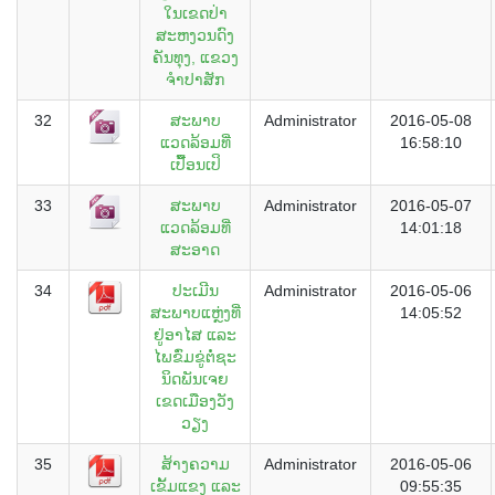
ໃນເຂດປ່າ
ສະຫງວນດົງ
ຄັນທຸງ, ແຂວງ
ຈຳປາສັກ
32
ສະພາບ
Administrator
2016-05-08
ແວດລ້ອມທີ່
16:58:10
ເປື້ອນເປິ
33
ສະພາບ
Administrator
2016-05-07
ແວດລ້ອມທີ່
14:01:18
ສະອາດ
34
ປະເມີນ
Administrator
2016-05-06
ສະພາບແຫຼ່ງທີ່
14:05:52
ຢູ່ອາໄສ ແລະ
ໄພຂົ່ມຂູ່ຕໍ່ຊະ
ນິດພັນເຈຍ
ເຂດເມືອງວັງ
ວຽງ
35
ສ້າງຄວາມ
Administrator
2016-05-06
ເຂັ້ມແຂງ ແລະ
09:55:35