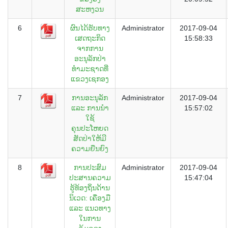
ສະຫງວນ
6
ຜົນໄດ້ຮັບທາງ
Administrator
2017-09-04
ເສດຖະກິດ
15:58:33
ຈາກການ
ອະນຸລັກປ່າ
ທຳມະຊາດທີ່
ແຂວງເຊກອງ
7
ການອະນຸລັກ
Administrator
2017-09-04
ແລະ ການນຳ
15:57:02
ໃຊ້
ຄຸນປະໂຫຍດ
ສັດປ່າໃຫ້ມີ
ຄວາມຍືນຍົງ
8
ການປະສົມ
Administrator
2017-09-04
ປະສານຄວາມ
15:47:04
ຮູ້ທ້ອງຖິ່ນດ້ານ
ນິເວດ: ເຄື່ອງມື
ແລະ ແນວທາງ
ໃນການ