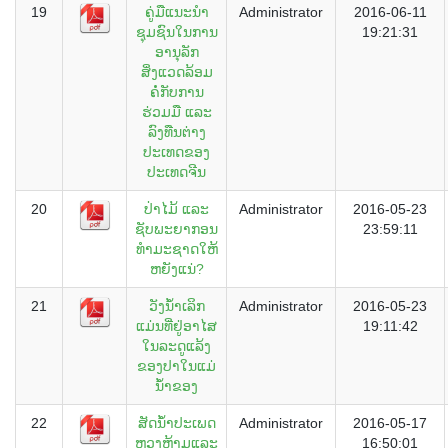
19
ຄູ່ມືແນະນຳ
Administrator
2016-06-11
ຊຸມຊົນໃນການ
19:21:31
ອານຸລັກ
ສິ່ງແວດລ້ອມ
ຄໍ່ກັບການ
ຮ່ວມມື ແລະ
ລົງທືນຕ່າງ
ປະເທດຂອງ
ປະເທດຈີນ
20
ປ່າໄມ້ ແລະ
Administrator
2016-05-23
ຊັບພະຍາກອນ
23:59:11
ທຳມະຊາດໃຫ້
ຫຍັງແນ່?
21
ວັງນ້ຳເລິກ
Administrator
2016-05-23
ແມ່ນທີ່ຢູ່ອາໄສ
19:11:42
ໃນລະດູແລ້ງ
ຂອງປາໃນແມ່
ນ້ຳຂອງ
22
ສັດນ້ຳປະເພດ
Administrator
2016-05-17
ຫວງຫ້າມແລະ
16:50:01