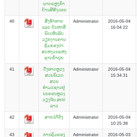
ພາບແຫຼ່ງນ້ຳ
ບ້ານສີສັງວອນ
40
ສິ່ງທ້າທາຍ
Administrator
2016-05-04
ແລະ ບັນຫາທີ່
16:04:22
ພົບເຫັນລັບ
ວຽກງານການ
ຄຸ້ມຄອງປ່າ
ສະຫງວນແຫ່ງ
ຊາດນ້ຳປຸຍ
41
ບືງທາດຫຼວງ
Administrator
2016-05-04
ສວນນິເວດ
15:34:31
ສວນ
ທຳມະຊາດຢູ່
ນະຄອນຫຼວງ
ວຽງຈັນ,ສປປ
ລາວ
42
ສາຍນຳ້ຕົງ
Administrator
2016-05-04
10:25:38
43
ການຄຸ້ມຄອງ
Administrator
2016-05-03