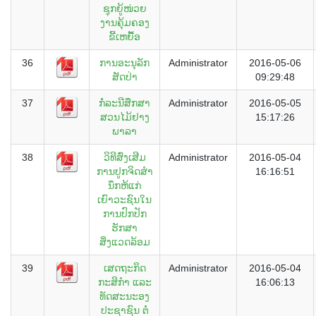
ຊຸກຍູ້ໜ່ວຍ
ງານຄຸ້ມຄອງ
ຂີ້ເຫຍື້ອ
36
ການອະນຸລັກ
Administrator
2016-05-06
ສັດປ່າ
09:29:48
37
ກໍໍລະນີສຶກສາ
Administrator
2016-05-05
ສວນໄມ້ຢາງ
15:17:26
ພາລາ
38
ວິທີສົ່ງເສີມ
Administrator
2016-05-04
ການປູກຈິດສຳ
16:16:51
ນຶກຫ້ແກ່
ເຍົາວະຊົນໃນ
ການປົກປັກ
ຮັກສາ
ສິ່ງແວດລ້ອມ
39
ເສດຖະກິດ
Administrator
2016-05-04
ກະສິກຳ ແລະ
16:06:13
ທັດສະນະອງ
ປະຊາຊົນ ຕໍ່