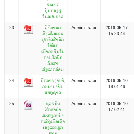
ປະເພດ
ຄຸ້ມຄອງຢູ່
ໃນສປປລາວ
23
ວິທີການກ
Administrator
2016-05-17
ສົ່ງເສີມແລະ
15:23:44
ປູກຈິດສຳນຶກ
ໃຫ້ແກ່
ເຍົາວະຊົນໃນ
ການປົກປັກ
ຮັກສາ
ສິ່ງແວດລ້ອມ
24
ບົດລາຍງານຊິ
Administrator
2016-05-10
ວະນານາພັນ
18:01:46
ແຫ່ງຊາດ
25
ຊ່ວຍກັນ
Administrator
2016-05-10
ຮັກສາປ່າ
17:02:41
ສະຫງວນນ້ຳ
ກະດິງເພື່ອເຮົາ
ເອງແລະລູກ
ຫຼານ