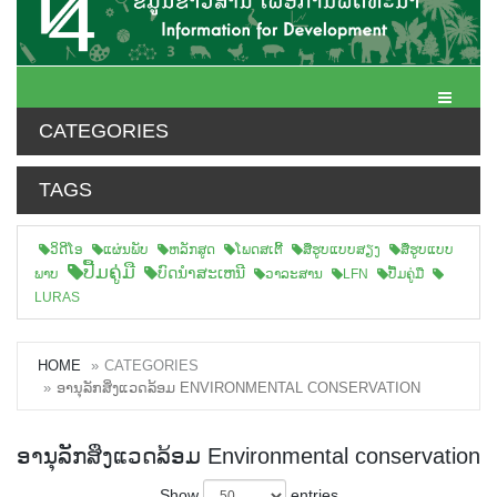
Toggle N
CATEGORIES
TAGS
ວິດີໂອ
ແຜ່ນພັບ
ຫລັກສູດ
ໂພດສເຕີ້
ສືຮູບແບບສຽງ
ສື່ຮູບແບບ
ປື້ມຄູ່ມື
ບົດນຳສະເຫນີ
ພາບ
ວາລະສານ
LFN
ປື້ມຄູ່ມື
LURAS
HOME
CATEGORIES
ອານຸລັກສິ່ງແວດລ້ອມ ENVIRONMENTAL CONSERVATION
ອານຸລັກສິ່ງແວດລ້ອມ Environmental conservation
Show
entries