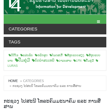
Toggle N
CATEGORIES
TAGS
ວິດີໂອ
ແຜ່ນພັບ
ຫລັກສູດ
ໂພດສເຕີ້
ສືຮູບແບບສຽງ
ສື່ຮູບແບບ
ປື້ມຄູ່ມື
ບົດນຳສະເຫນີ
ພາບ
ວາລະສານ
LFN
ປື້ມຄູ່ມື
LURAS
HOME
CATEGORIES
ກະຊວງ ໄປສະນີ ໂທລະຄົມມະນາຄົມ ແລະ ການສື່ສານ
ກະຊວງ ໄປສະນີ ໂທລະຄົມມະນາຄົມ ແລະ ການສື່
ສານ