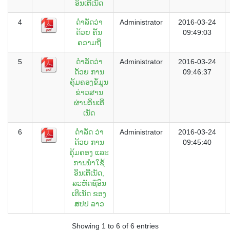
ອິນເຕີເນັດ
4
ດຳລັດວ່າ
Administrator
2016-03-24
ດ້ວຍ ຄື້ນ
09:49:03
ຄວາມຖີ່
5
ດຳລັດວ່າ
Administrator
2016-03-24
ດ້ວຍ ການ
09:46:37
ຄຸ້ມຄອງຂໍ້ມູນ
ຂ່າວສານ
ຜ່ານອິນເຕີ
ເນັດ
6
ດຳ​ລັດ ​ວ່າ​
Administrator
2016-03-24
ດ້ວຍ ການ​
09:45:40
ຄຸ້ມ​ຄອງ ແລະ
ການ​ນຳ​ໃຊ້
ອິນ​ເຕີ​ເນັດ,
ລະ​ຫັດຊື່​ອິນ​
ເຕີ​ເນັດ ຂອງ
ສ​ປ​ປ ລາວ
Showing 1 to 6 of 6 entries