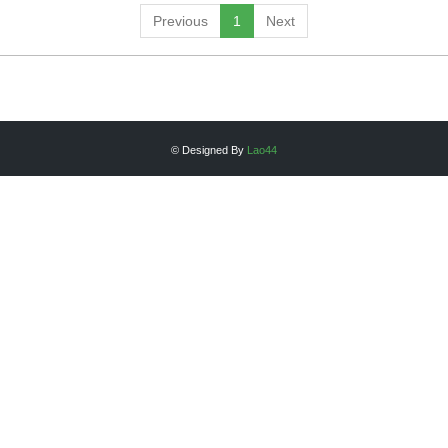
Previous
1
Next
© Designed By
Lao44