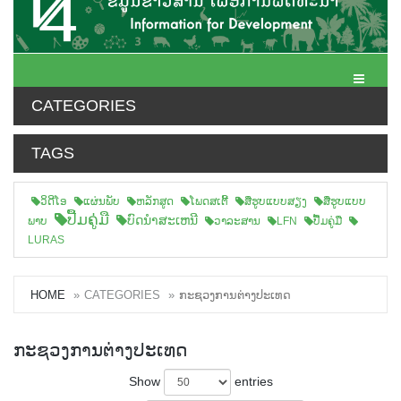
Toggle N
CATEGORIES
TAGS
ວິດີໂອ
ແຜ່ນພັບ
ຫລັກສູດ
ໂພດສເຕີ້
ສືຮູບແບບສຽງ
ສື່ຮູບແບບ
ປື້ມຄູ່ມື
ບົດນຳສະເຫນີ
ພາບ
ວາລະສານ
LFN
ປື້ມຄູ່ມື
LURAS
HOME
CATEGORIES
ກະຊວງການຕ່າງປະເທດ
ກະຊວງການຕ່າງປະເທດ
Show
entries