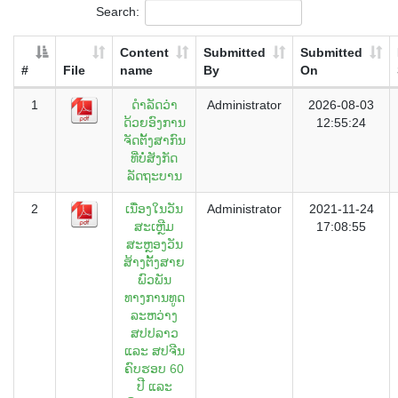
Search:
Content
Submitted
Submitted
#
File
name
By
On
1
ດຳລັດວ່່່າ
Administrator
2026-08-03
ດ້ວຍອົງການ
12:55:24
ຈັດຕັ້ງສາກົນ
ທີ່ບໍ່ສັງກັດ
ລັດຖະບານ
2
ເນື່ອງໃນວັນ
Administrator
2021-11-24
ສະເຫຼີມ
17:08:55
ສະຫຼອງວັນ
ສ້າງຕັ້ງສາຍ
ພົວພັນ
ທາງການທູດ
ລະຫວ່າງ
ສປປລາວ
ແລະ ສປຈີນ
ຄົບຮອບ 60
ປີ ແລະ