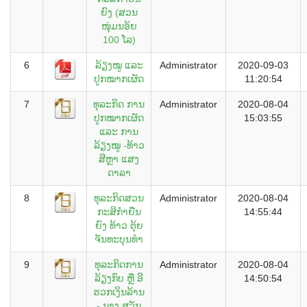
ຍົງ (ສວນ
ໜຸ່ມນອ້ຍ
100 ໂລ)
6
ລ້ຽງໝູ ແລະ
Administrator
2020-09-03
ປູກໝາກເຜັດ
11:20:54
7
ທຸລະກິດ ການ
Administrator
2020-08-04
ປູກໝາກເຜັດ
15:03:55
ແລະ ການ
ລ້ຽງໝູ -ທ້າວ
ສີຫຼາ ແສງ
ດາລາ
8
ທຸລະກິດສວນ
Administrator
2020-08-04
ກະສິກຳຍືນ
14:55:44
ຍົງ ທ້າວ ຕຸ້ຍ
ຈັນທະບຸນທໍາ
9
ທຸລະກິດການ
Administrator
2020-08-04
ລ້ຽງກົບ ຫຼື ອີ
14:50:54
ຮວກເງິນລ້ານ
- ນາງ ສຸວັນ