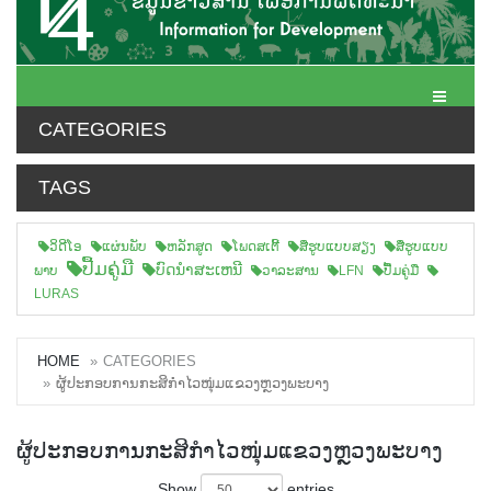
Toggle N
CATEGORIES
TAGS
ວິດີໂອ
ແຜ່ນພັບ
ຫລັກສູດ
ໂພດສເຕີ້
ສືຮູບແບບສຽງ
ສື່ຮູບແບບ
ປື້ມຄູ່ມື
ບົດນຳສະເຫນີ
ພາບ
ວາລະສານ
LFN
ປື້ມຄູ່ມື
LURAS
HOME
CATEGORIES
ຜູ້ປະກອບການກະສິກຳໄວໜຸ່ມແຂວງຫຼວງພະບາງ
ຜູ້ປະກອບການກະສິກຳໄວໜຸ່ມແຂວງຫຼວງພະບາງ
Show
entries