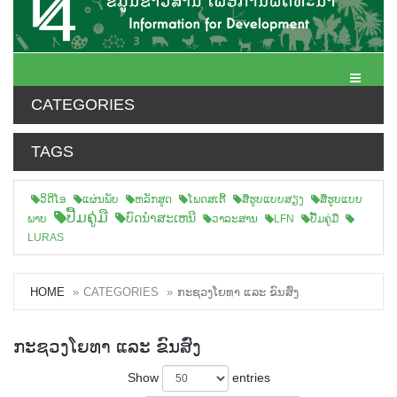
Toggle N
CATEGORIES
TAGS
ວິດີໂອ
ແຜ່ນພັບ
ຫລັກສູດ
ໂພດສເຕີ້
ສືຮູບແບບສຽງ
ສື່ຮູບແບບ
ປື້ມຄູ່ມື
ບົດນຳສະເຫນີ
ພາບ
ວາລະສານ
LFN
ປື້ມຄູ່ມື
LURAS
HOME
CATEGORIES
ກະຊວງໂຍທາ ແລະ ຂົນສົ່ງ
ກະຊວງໂຍທາ ແລະ ຂົນສົ່ງ
Show
entries