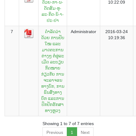
ດ້ວຍ-ກາ-ນ-
10:22:09
ດັດສົມ-ທຸ-
ລະ-ກິດ-ນ້-າ-
ປະ-ປາ
7
ດຳ​ລັດ​ວ່າ​
Administrator
2016-03-24
ດ້ວຍ ​ການ​ປັບ​
10:19:36
ໃໝ ແລະ
ມາດ​ຕະ​ການ​
ຕ່າງໆ​ ຕໍ່​ຜູ່​ລະ​
ເມີດ ​ລະບຽບ
ກົດໝາຍ
ກ່ຽວກັບ ການ
ຈະລາຈອນ
ທາງບົກ, ການ
ຂົນສົ່ງທາງ
ບົກ ແລະການ
ປົກປັກຮັກສາ
ທາງຫຼວງ
Showing 1 to 7 of 7 entries
Previous
1
Next