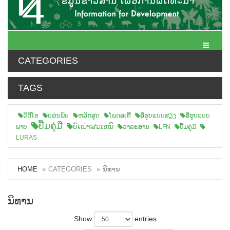
Toggle N
CATEGORIES
TAGS
ວິດີໂອ
ແຜ່ນພັບ
ຫລັກສູດ
ໂພດສເຕີ້
ສືຮູບແບບສຽງ
ສື່ຮູບແບບ
ປື້ມຄູ່ມື
ບົດນຳສະເຫນີ
ພາບ
ວາລະສານ
LFN
ປື້ມຄູ່ມື
LURAS
HOME
CATEGORIES
ນິທານ
ນິທານ
Show
entries