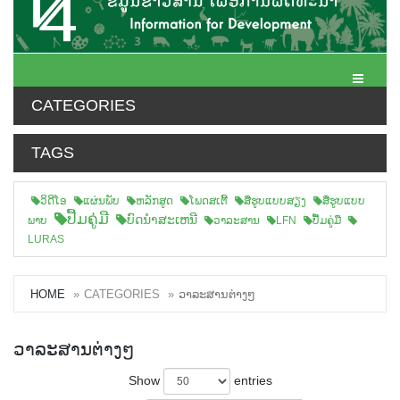
Toggle N
CATEGORIES
TAGS
ວິດີໂອ
ແຜ່ນພັບ
ຫລັກສູດ
ໂພດສເຕີ້
ສືຮູບແບບສຽງ
ສື່ຮູບແບບ
ປື້ມຄູ່ມື
ບົດນຳສະເຫນີ
ພາບ
ວາລະສານ
LFN
ປື້ມຄູ່ມື
LURAS
HOME
CATEGORIES
ວາລະສານຕ່າງໆ
ວາລະສານຕ່າງໆ
Show
entries