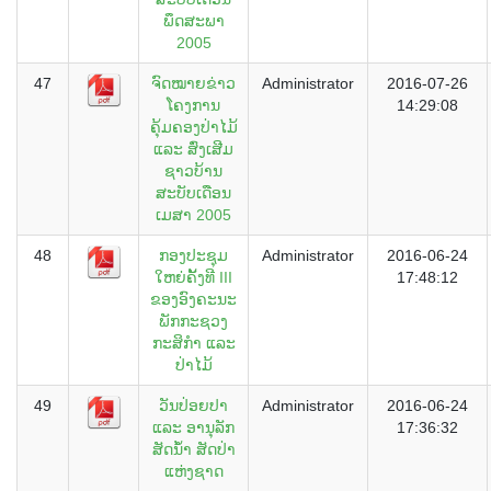
ພຶດສະພາ
2005
47
ຈົດໝາຍຂ່າວ
Administrator
2016-07-26
ໂຄງການ
14:29:08
ຄຸ້ມຄອງປ່າໄມ້
ແລະ ສົ່ງເສີມ
ຊາວບ້ານ
ສະບັບເດືອນ
ເມສາ 2005
48
ກອງປະຊຸມ
Administrator
2016-06-24
ໃຫຍ່ຄັ້ງທີ III
17:48:12
ຂອງອົງຄະນະ
ພັກກະຊວງ
ກະສິກຳ ແລະ
ປ່າໄມ້
49
ວັນປ່ອຍປາ
Administrator
2016-06-24
ແລະ ອານຸລັກ
17:36:32
ສັດນ້ຳ ສັດປ່າ
ແຫ່ງຊາດ