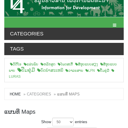
Toggle N
CATEGORIES
TAGS
ວິດີໂອ
ແຜ່ນພັບ
ຫລັກສູດ
ໂພດສເຕີ້
ສືຮູບແບບສຽງ
ສື່ຮູບແບບ
ປື້ມຄູ່ມື
ບົດນຳສະເຫນີ
ພາບ
ວາລະສານ
LFN
ປື້ມຄູ່ມື
LURAS
HOME
CATEGORIES
ແຜນທີ່ MAPS
ແຜນທີ່ Maps
Show
entries