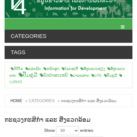
Toggle N
CATEGORIES
TAGS
ວິດີໂອ
ແຜ່ນພັບ
ຫລັກສູດ
ໂພດສເຕີ້
ສືຮູບແບບສຽງ
ສື່ຮູບແບບ
ປື້ມຄູ່ມື
ບົດນຳສະເຫນີ
ພາບ
ວາລະສານ
LFN
ປື້ມຄູ່ມື
LURAS
HOME
CATEGORIES
ກະຊວງກະສິກຳ ແລະ ສີ່ງແວດລ້ອມ
ກະຊວງກະສິກຳ ແລະ ສີ່ງແວດລ້ອມ
Show
entries