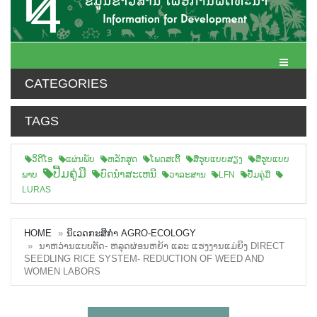
Toggle N
CATEGORIES
TAGS
ວິດີໂອ
ແຜ່ນພັບ
ຫລັກສູດ
ໂພດສເຕີ້
ສືຮູບແບບສຽງ
ສື່ຮູບແບບ
ປື້ມຄູ່ມື
ບົດນຳສະເຫນີ
ພາບ
ວາລະສານ
LFN
ປື້ມຄູ່ມື
LURAS
HOME
ນິເວດກະສິກຳ AGRO-ECOLOGY
ນາຫວ່ານແບບຕັດ- ຫລຸດຜ່ອນຫຍ້າ ແລະ ແຮງງານແມ່ຍິງ DIRECT
SEEDLING RICE SYSTEM- REDUCTION OF WEED AND
WOMEN LABORS