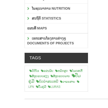
ໂພຊະນາການ NUTRITION
ສະຖິຕິ STATISTICS
ແຜນທີ່ MAPS
ເອກະສານໂຄງການຕ່າງໆ
DOCUMENTS OF PROJECTS
TAGS
ວິດີໂອ
ແຜ່ນພັບ
ຫລັກສູດ
ໂພດສເຕີ້
ປື້ມ
ສືຮູບແບບສຽງ
ສື່ຮູບແບບພາບ
ຄູ່ມື
ບົດນຳສະເຫນີ
ວາລະສານ
LFN
ປື້ມຄູ່ມື
LURAS