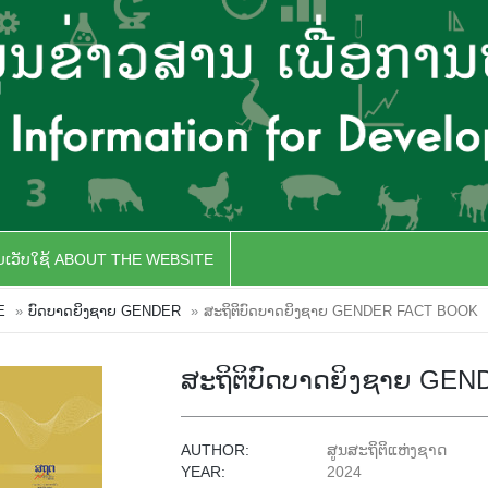
ັບເວັບໃຊ້ ABOUT THE WEBSITE
E
ບົດບາດຍິງຊາຍ GENDER
ສະຖິຕິບົດບາດຍິງຊາຍ GENDER FACT BOOK
ສະຖິຕິບົດບາດຍິງຊາຍ GE
AUTHOR:
ສູນສະຖິຕິແຫ່ງຊາດ
YEAR:
2024