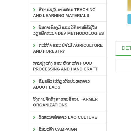
ສື່ການຮຽນການສອນ TEACHING
AND LEARNING MATERIALS
ບັນດາເຄື່ອງມື ແລະ ວິທີການທີ່ໃຊ້ໃນ
ວຽກພັດທະນາ DEV METHODOLOGIES
ກະສິກຳ ແລະ ປ່າໄມ້ AGRICULTURE
DET
AND FORESTRY
ການປຸງແຕ່ງ ແລະ ຫັດຖະກຳ FOOD
PROCESSING AND HANDICRAFT
ຂໍ້ມູນທົ່ວໄປກ່ຽວກັບປະເທດລາວ
ABOUT LAOS
ອົງການຈັດຕັ້ງຊາວກະສິກອນ FARMER
ORGANIZATIONS
ວັດທະນາທຳລາວ LAO CULTURE
ລົນນະລົງ CAMPAIGN