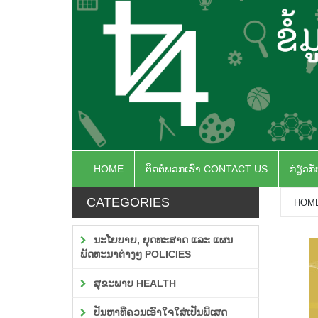
HOME
ຕິດຕໍ່ພວກເຮົາ CONTACT US
ກ່ຽວກ
CATEGORIES
HOM
ນະໂຍບາຍ, ຍຸດທະສາດ ແລະ ແຜນ
ພັດທະນາຕ່າງໆ POLICIES
ສຸຂະພາບ HEALTH
ປັນຫາທີ່ຄວນເອົາໃຈໃສ່ເປັນພິເສດ