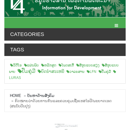
Toggle N
CATEGORIES
TAGS
ວິດີໂອ
ແຜ່ນພັບ
ຫລັກສູດ
ໂພດສເຕີ້
ສືຮູບແບບສຽງ
ສື່ຮູບແບບ
ປື້ມຄູ່ມື
ບົດນຳສະເຫນີ
ພາບ
ວາລະສານ
LFN
ປື້ມຄູ່ມື
LURAS
HOME
ບັນຫາດ້ານສັງຄົມ
ກົດໝາຍວ່າດ້ວຍການກັນແລະຄວບຄຸມເຊື້ອເຮສໄອວີ/ພະຍາດເອດ
(ສະບັບປັບປຸງ)