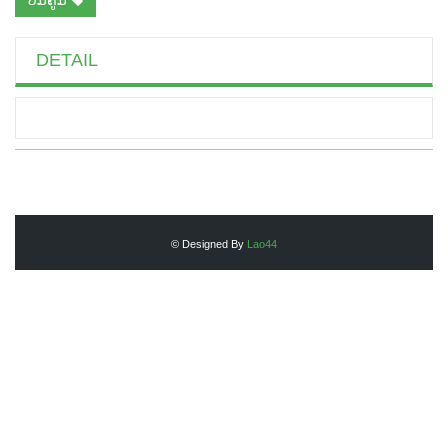
DETAIL
© Designed By
Lao44