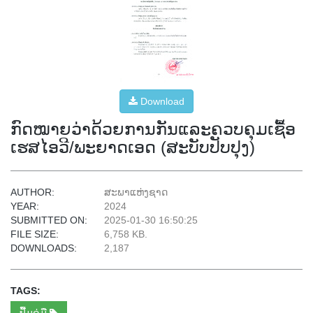
Download
ກົດໝາຍວ່າດ້ວຍການກັນແລະຄວບຄຸມເຊື້ອ
ເຮສໄອວີ/ພະຍາດເອດ (ສະບັບປັບປຸງ)
AUTHOR:
ສະພາແຫ່ງຊາດ
YEAR:
2024
SUBMITTED ON:
2025-01-30 16:50:25
FILE SIZE:
6,758 KB.
DOWNLOADS:
2,187
TAGS:
ປື້ມຄູ່ມື