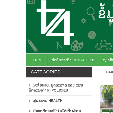
HOME
ຕິດຕໍ່ພວກເຮົາ CONTACT US
ກ່ຽວກ
CATEGORIES
HOM
ນະໂຍບາຍ, ຍຸດທະສາດ ແລະ ແຜນ
ພັດທະນາຕ່າງໆ POLICIES
ສຸຂະພາບ HEALTH
ປັນຫາທີ່ຄວນເອົາໃຈໃສ່ເປັນພິເສດ