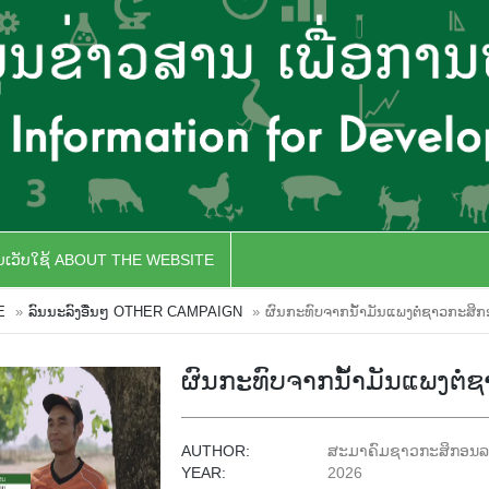
ັບເວັບໃຊ້ ABOUT THE WEBSITE
E
ລົນນະລົງອື່ນໆ OTHER CAMPAIGN
ຜົນກະທົບຈາກນັໍ້າມັນແພງຕໍ່ຊາວກະສິ
ຜົນກະທົບຈາກນັໍ້າມັນແພງຕໍ
AUTHOR:
ສະມາຄົມຊາວກະສິກອນລ
YEAR:
2026