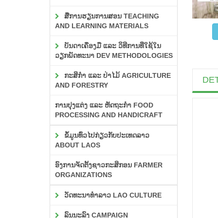
ສື່ການຮຽນການສອນ TEACHING
AND LEARNING MATERIALS
ບັນດາເຄື່ອງມື ແລະ ວິທີການທີ່ໃຊ້ໃນ
ວຽກພັດທະນາ DEV METHODOLOGIES
ກະສິກຳ ແລະ ປ່າໄມ້ AGRICULTURE
DET
AND FORESTRY
ການປຸງແຕ່ງ ແລະ ຫັດຖະກຳ FOOD
PROCESSING AND HANDICRAFT
ຂໍ້ມູນທົ່ວໄປກ່ຽວກັບປະເທດລາວ
ABOUT LAOS
ອົງການຈັດຕັ້ງຊາວກະສິກອນ FARMER
ORGANIZATIONS
ວັດທະນາທຳລາວ LAO CULTURE
ລົນນະລົງ CAMPAIGN