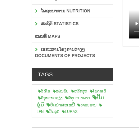
ໂພຊະນາການ NUTRITION
ສະຖິຕິ STATISTICS
ແຜນທີ່ MAPS
ເອກະສານໂຄງການຕ່າງໆ
DOCUMENTS OF PROJECTS
TAGS
ວິດີໂອ
ແຜ່ນພັບ
ຫລັກສູດ
ໂພດສເຕີ້
ປື້ມ
ສືຮູບແບບສຽງ
ສື່ຮູບແບບພາບ
ຄູ່ມື
ບົດນຳສະເຫນີ
ວາລະສານ
LFN
ປື້ມຄູ່ມື
LURAS