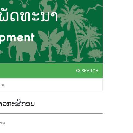
SEARCH
ກອນ
່ຊາວກະສິກອນ
າວ