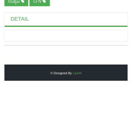
ປື້ມຄູ່ມື
LFN
DETAIL
© Designed By
Lao44