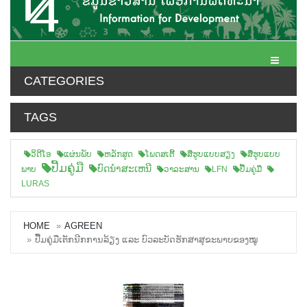
Toggle N
CATEGORIES
TAGS
ວິດີໂອ
ແຜ່ນພັບ
ຫລັກສູດ
ໂພດສເຕີ້
ສືຮູບແບບສຽງ
ສື່ຮູບແບບ
ປື້ມຄູ່ມື
ບົດນຳສະເຫນີ
ພາບ
ວາລະສານ
LFN
ປື້ມຄູ່ມື
LURAS
HOME
AGREEN
ປື້ມຄູ່ມືເຕັກນີກການລ້ຽງ ແລະ ບົວລະບັດຮັກສາສຸຂະພາບຂອງໝູ