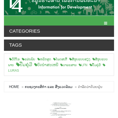
Toggle N
CATEGORIES
TAGS
ວິດີໂອ
ແຜ່ນພັບ
ຫລັກສູດ
ໂພດສເຕີ້
ສືຮູບແບບສຽງ
ສື່ຮູບແບບ
ປື້ມຄູ່ມື
ບົດນຳສະເຫນີ
ພາບ
ວາລະສານ
LFN
ປື້ມຄູ່ມື
LURAS
HOME
ກະຊວງກະສິກຳ ແລະ ສີ່ງແວດລ້ອມ
ດຳລັດວ່າດ້ວຍຝຸ່ນ